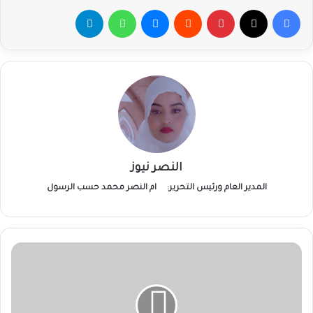
فيسبوك
‫X
بينتيريست
ماسنجر
واتساب
تيلقرام
النصر نيوز
المدير العام ورئيس التحرير:
ام النصر محمد حسب الرسول
قتلى
وجرحى
في
هجوم
للمليشيا