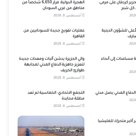
تحرير كردفان على مرمى
الهجرة الدولية: فرار 6,650 شخصاً من
كل شبر
مناطق من غربي السودان
أغسطس 6, 2026
على للشؤون الدينية
عمليات تفويج جديدة للسودانيين من
ضارف
القاهرة
أغسطس 6, 2026
 شاحنة مساعدات إلى أنحاء
والي الجزيرة يدشن آليات ومعدات جديدة
لتعزيز جاهزية الدفاع المدني لمجابهة
طوارئ الخريف
أغسطس 6, 2026
الدفاع المدني يصل مدني
التجمع الاتحادي: الخماسية لم تعد
مظلة محايدة
أغسطس 6, 2026
ّر أكبر متحرك للمليشيا