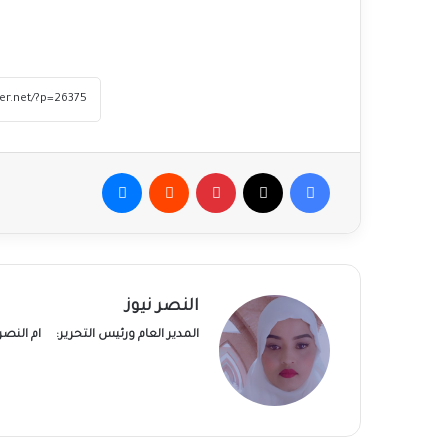
فيسبوك
‫X
بينتيريست
ماسنجر
النصر نيوز
المدير العام ورئيس التحرير:
ام النص