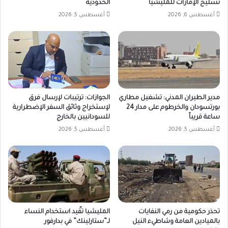
تسليح الإمارات للمليشيا
الحدودية
إدخالها
إلى
أغسطس 6, 2026
أغسطس 5, 2026
السودان
عبر
هذه
المسارات
مقابل
نحو
ألف
مدير الطيران المدني: تشغيل مطاري
الجوازات: ترتيبات لإرسال فرق
فرنك
بورتسودان والخرطوم على مدار 24
لإستخراج وثائق السفر الإضطرارية
تشادي
ساعة قريباً
للسودانيين بالخارج
للجوال،
أغسطس 5, 2026
أغسطس 5, 2026
بما
يعادل
قرابة
25
ألف
جنيه
سوداني
وفقاً
تحذر حكومية من رمي النفايات
المليشيا تقّيد استخدام النساء
لسعر
بالميادين العامة وشاطيء النيل
لـ”ستارلينك” في بدارفور
الصرف