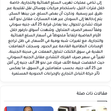
إلى تنامي عمليات تهريب السلع الغذائية والتجارية، خاصة
عبور
خلال فترات الليل، باستخدام مركبات ووسائل نقل تقليدية عبر
مواطني
طرق غير رسمية. وذكرت أن بعض السلع، من بينها السكر،
البلدين
يتم إدخالها إلى السودان عبر هذه المسارات مقابل نحو ألف
بالجوازات
فرنك تشادي للجوال، بما يعادل قرابة 25 ألف جنيه سوداني
الرسمية،
وفقاً لسعر الصرف المتداول. وشهدت أسواق دارفور خلال
ما
الأيام الماضية ارتفاعاً ملحوظاً في أسعار السلع الغذائية
أدى
والتجارية، مع تغيرات شبه يومية في الأسعار، في ظل تراجع
إلى
تراجع
الإمدادات النظامية القادمة عبر الحدود. وسجلت التعاملات
حركة
النقدية في سوق الكتكت لتداول العملات في مدينة الجنينة،
النقل
تغيراً في سعر صرف الفرنك التشادي مقابل الجنيه السوداني،
والتبادل
حيث انخفضت قيمة الألف فرنك من نحو 28 ألف جنيه إلى أقل
التجاري،
من 25 ألف جنيه، بحسب متعاملين في السوق، ما يعكس
وفق
تأثر حركة التبادل التجاري بالإجراءات الحدودية المستمرة
مصادر
“دارفور24”.
ودخل
قرار
مقالات ذات صلة
تشاد
بإغلاق
الحدود