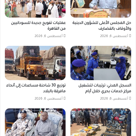
وتقييد
حركة
العبور.
ويشترك
حل المجلس الأعلى للشؤون الدينية
عمليات تفويج جديدة للسودانيين
السودان
والأوقاف بالقضارف
من القاهرة
وتشاد
أغسطس 6, 2026
أغسطس 6, 2026
في
شريط
حدودي
مفتوح
يبلغ
طواله
1350كلم.
ونقلت
السجل المدني: ترتيبات لتشغيل
توزيع 30 شاحنة مساعدات إلى أنحاء
مصادر
مركز خدمات بحري خلال أيام
مافرقة بالبلاد
لـ”دارفور24″
أغسطس 6, 2026
أغسطس 6, 2026
بأن
السلطات
التشادية
عززت
الرقابة
في