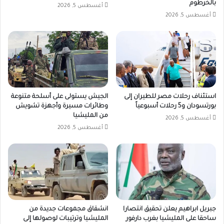
بالخرطوم
أغسطس 5, 2026
المتداول.
أغسطس 5, 2026
وشهدت
أسواق
دارفور
خلال
الأيام
الماضية
ارتفاعاً
ملحوظاً
استئناف رحلات مصر للطيران إلى
الجيش يستولى على أسلحة متنوعة
في
بورتسودان و5 رحلات أسبوعياً
وطائرات مسيرة وأجهزة تشويش
أسعار
من المليشيا
أغسطس 5, 2026
السلع
أغسطس 5, 2026
الغذائية
والتجارية،
مع
تغيرات
شبه
يومية
في
جبريل ابراهيم يعلن تحقيق انتصارا
انشقاق مجموعات جديدة من
الأسعار،
ساحقا على المليشيا بغرب دارفور
المليشيا وترتيبات لوصولها إلى
في