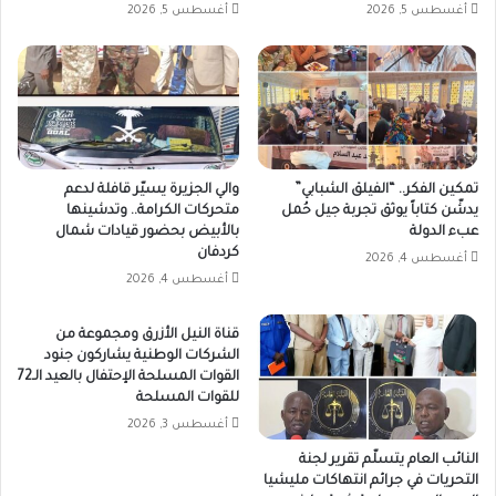
صرف
أغسطس 5, 2026
أغسطس 5, 2026
الفرنك
التشادي
مقابل
الجنيه
السوداني،
حيث
انخفضت
تمكين الفكر.. “الفيلق الشبابي”
والي الجزيرة يسيّر قافلة لدعم
قيمة
يدشّن كتاباً يوثق تجربة جيل حُمل
متحركات الكرامة.. وتدشينها
الألف
عبء الدولة
بالأبيض بحضور قيادات شمال
فرنك
كردفان
أغسطس 4, 2026
من
أغسطس 4, 2026
نحو
28
ألف
قناة النيل الأزرق ومجموعة من
جنيه
الشركات الوطنية يشاركون جنود
القوات المسلحة الإحتفال بالعيد الـ72
إلى
للقوات المسلحة
أقل
من
أغسطس 3, 2026
25
النائب العام يتسلّم تقرير لجنة
ألف
التحريات في جرائم انتهاكات مليشيا
جنيه،