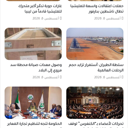
خاصة
حملات اعتقالات واسعة للمليشيا
غارات جوية تدمّر أكبر متحرك
خلال
تطال ناشطين بدارفور
للمليشيا قادماً من ليبيا
فترات
أغسطس 6, 2026
أغسطس 6, 2026
الليل،
باستخدام
مركبات
ووسائل
نقل
تقليدية
عبر
طرق
سلطة الطيران: أستمرار تزايد حجم
وصول معدات صيانة محطة سد
غير
الرحلات العالمية
مروي إلى البلاد
رسمية.
أغسطس 6, 2026
أغسطس 6, 2026
وذكرت
أن
بعض
السلع،
من
بينها
السكر،
يتم
تحركات لأعضاء بـ“الكنغرس” لوقف
الحكومة تتجه لتنظيم تجارة المعابر