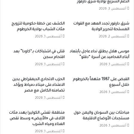
الدعم السريع بولاية شرق دارفور
بحسب
أغسطس 3, 2026
متعاملين
في
شرق دارفور تجدد العهد مع القوات
الكشف عن خطة حكومية لتزويج
السوق،
المسلحة لتحرير الولاية
مئات الشباب بولاية الخرطوم
ما
أغسطس 2, 2026
أغسطس 1, 2026
يعكس
تأثر
حركة
موسى هلال يطلق نداء عاجل بأبتعاد
قتلى في اشتباكات بـ“كاودا” بعد
التبادل
أبناء المحاميد عن أسرة “دقلو”
اقتحام سجن
التجاري
أغسطس 1, 2026
أغسطس 1, 2026
بالإجراءات
الحدودية
القبض على 1987 متهماً بالخرطوم
الحزب الاتحادي الديمقراطي يدين
المستمرة
خلال أسبوع
الاعتداء على ميناء دمياط ويؤكد
تضامنه الكامل مع مصر
أغسطس 1, 2026
أغسطس 1, 2026
مباحثات بين السودان واليمن حول
منظمة: تفشي الكوليرا يهدد مئات
مستجدات الأوضاع الاقليمة
الآلاف في «الأبيض» وسط نقص
الغذاء ومياه الشرب
أغسطس 1, 2026
أغسطس 1, 2026