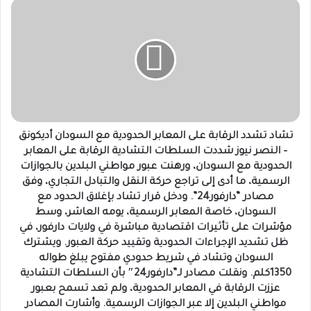
تشاد
تشدد
الرقابة
على
المعابر
الحدودية
مع
السودان
أديكونق
–
تشاد تشدد الرقابة على المعابر الحدودية مع السودان أديكونق
النصر
– النصر نيوز شددت السلطات التشادية الرقابة على المعابر
نيوز
الحدودية مع السودان، ورهنت عبور مواطني البلدين بالجوازات
شددت
الرسمية، ما أدى إلى تراجع حركة النقل والتبادل التجاري، وفق
السلطات
مصادر “دارفور24”. ودخل قرار تشاد بإغلاق الحدود مع
التشادية
السودان، خاصة المعابر الرسمية، يومه العاشر، وسط
الرقابة
مؤشرات على تأثيرات اقتصادية مباشرة في ولايات دارفور، في
على
ظل تشديد الإجراءات الحدودية وتقييد حركة العبور. ويشترك
المعابر
السودان وتشاد في شريط حدودي مفتوح يبلغ طواله
الحدودية
1350كلم. ونقلت مصادر لـ”دارفور24″ بأن السلطات التشادية
مع
عززت الرقابة في المعابر الحدودية، ولم تعد تسمح بعبور
السودان،
مواطني البلدين إلا عبر الجوازات الرسمية. وأشارت المصادر
ورهنت