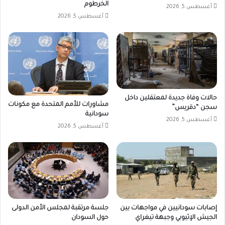
الخرطوم
ظل
أغسطس 5, 2026
أغسطس 5, 2026
تراجع
الإمدادات
النظامية
القادمة
عبر
الحدود.
وسجلت
التعاملات
حالات وفاة جديدة لمعتقلين داخل
النقدية
مشاورات للأمم المتحدة مع مكونات
سجن “دقريس”
في
سودانية
أغسطس 5, 2026
سوق
أغسطس 5, 2026
الكتكت
لتداول
العملات
في
مدينة
الجنينة،
تغيراً
في
إصابات سودانيين في مواجهات بين
جلسة مرتقبة لمجلس الأمن الدولى
سعر
الجيش الإثيوبي وجبهة تيغراي
حول السودان