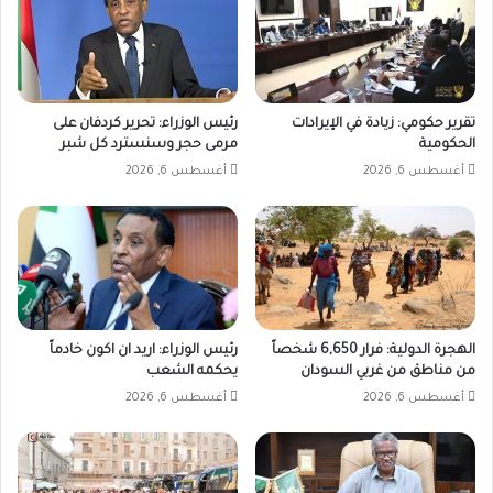
مع
السودان،
خاصة
المعابر
الرسمية،
تقرير حكومي: زيادة في الإيرادات
رئيس الوزراء: تحرير كردفان على
يومه
الحكومية
مرمى حجر وسنسترد كل شبر
العاشر،
أغسطس 6, 2026
أغسطس 6, 2026
وسط
مؤشرات
على
تأثيرات
اقتصادية
مباشرة
في
ولايات
الهجرة الدولية: فرار 6,650 شخصاً
رئيس الوزراء: اريد ان اكون خادماً
دارفور،
من مناطق من غربي السودان
يحكمه الشعب
في
أغسطس 6, 2026
أغسطس 6, 2026
ظل
تشديد
الإجراءات
الحدودية