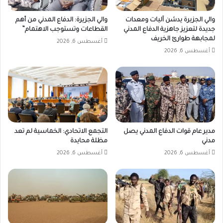
المعابر
والي الجزيرة يدشن آليات ومعدات
والي الجزيرة: الدفاع المدني من أهم
الحدودية،
جديدة لتعزيز جاهزية الدفاع المدني
القطاعات وتستوجب الاهتمام”
ولم
لمجابهة طوارئ الخريف
تعد
أغسطس 6, 2026
أغسطس 6, 2026
تسمح
بعبور
مواطني
البلدين
إلا
عبر
الجوازات
الرسمية.
مدير عام قوات الدفاع المدني يصل
التجمع الاتحادي: الخماسية لم تعد
وأشارت
مدني
مظلة محايدة
المصادر
أغسطس 6, 2026
أغسطس 6, 2026
إلى
تنامي
عمليات
تهريب
السلع
الغذائية
والتجارية،