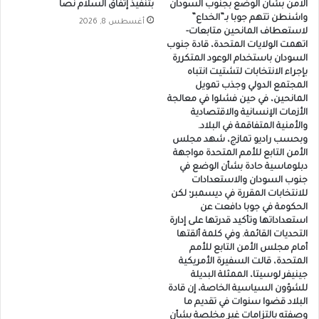
الامن بشأن الوضع بجنوب السودان
بتنفيذ إتفاق السلام نصاً
واشنطن تتهم جوبا بـ”الخداع”
أغسطس 8, 2026
لاستعطاف المانحين متابعات-
اتهمت الولايات المتحدة، قادة جنوب
السودان باستخدام الوعود المتكررة
بإجراء الانتخابات لتشتيت انتباه
المجتمع الدولي وجذب تمويل
المانحين، في حين فشلوا في معالجة
الأزمات الإنسانية والاقتصادية
والأمنية المتفاقمة في البلاد.
وبحسب راديو تمازج، شهد مجلس
الأمن التابع للأمم المتحدة مواجهة
دبلوماسية حادة بشأن الوضع في
جنوب السودان والاستعدادات
للانتخابات المقررة في ديسمبر؛ لكن
الحكومة في جوبا دافعت عن
استعداداتها وتأكيد قدرتها على إدارة
التحديات القائمة. وفي كلمة ألقتها
أمام مجلس الأمن التابع للأمم
المتحدة، قالت السفيرة الأمريكية
جينيفر لوسيتا، الممثلة البديلة
للشؤون السياسية الخاصة، إن قادة
البلاد قضوا سنوات في تقديم ما
وصفته بالتزامات غير مخلصة بشأن