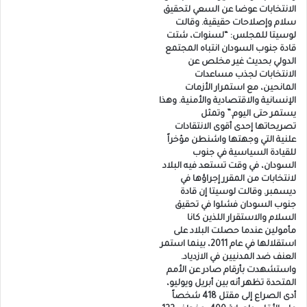
الانتخابات عوضا عن السعي لتحقيق
سلام وإصلاحات حقيقية. وقالت
لوسيتا للمجلس: “لسنوات، شتت
قادة جنوب السودان انتباه المجتمع
الدولي بحديث غير مخلص عن
الانتخابات لجذب مساعدات
المانحين، مع استمرار الأزمات
الإنسانية والاقتصادية والأمنية. وهذا
يستمر حتى اليوم.” وتمثل
تصريحاتها إحدى أقوى الانتقادات
علنية التي وجهتها واشنطن مؤخراً
للقيادة السياسية في جنوب
السودان، في وقت تستعد فيه البلاد
لانتخابات من المقرر إجراؤها في
ديسمبر. وقالت لوسيتا إن قادة
جنوب السودان فشلوا في تحقيق
السلام والاستقرار اللذين كانا
مأمولين عندما حصلت البلاد على
استقلالها في عام 2011، بينما استمر
العنف ضد المدنيين في الازدياد.
واستشهدت بأرقام صادر عن الأمم
المتحدة تظهر أنه بين أبريل ويوليو،
أدى الصراع إلى مقتل 418 شخصاً