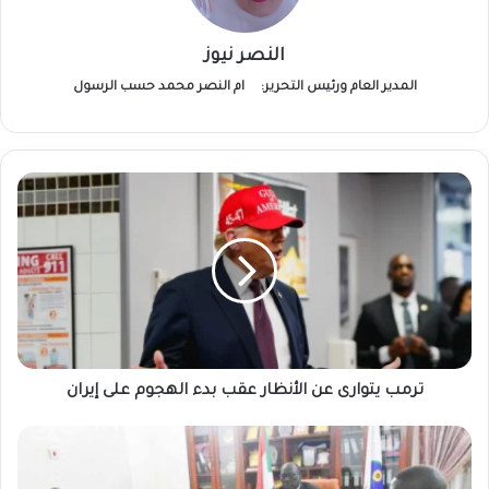
النصر نيوز
المدير العام ورئيس التحرير:
ام النصر محمد حسب الرسول
ترمب
يتوارى
عن
الأنظار
عقب
بدء
الهجوم
على
إيران
ترمب يتوارى عن الأنظار عقب بدء الهجوم على إيران
حاكم
إقليم
النيل