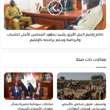
الأزرق
يشيد
بجهود
المجلس
الأعلى
للشباب
والرياضة
حاكم إقليم النيل الأزرق يشيد بجهود المجلس الأعلى للشباب
ويدعم
والرياضة ويدعم برامجه بالإقليم
برامجه
بالإقليم
مقالات ذات صلة
يونسيف: مليون شخص بالأبيض
مباحثات سودانية مصرية بشأن
تضرروا من هجمات الطائرات
تطورات الأوضاع بالسودان