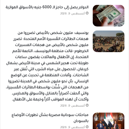
الدولار يصل إلى حاجز الـ 6000 جنيه بالأسواق الموازية
أغسطس 9, 2026
يونسيف: مليون شخص بالأبيض تضرروا من
هجمات الطائرات المُسيرة الأمم المتحدة: تضرر
مليون شخص بالأبيض من هجمات المسيرات
الخرطوم- قالت منظمة اليونيسف، التابعة للأمم
المتحدة، إن الأطفال والعائلات يقضون ساعات
طويلة تحت هجير الشمس في مدينة الأبيض بشمال
كردفان، للحصول على مياه الشرب التي تُنقل عبر
الشاحنات. وأفادت المنظمة في تحديث عن الوضع
الإنساني، بأن نحو مليون شخص في المدينة تضرروا
من الهجمات التي شُنَّت بواسطة الطائرات المُسيرة،
والتي ألحقت أضراراً بالمنازل والأسواق والمدارس.
وأكدت أن لهذه العواقب آثاراً وخيمة على الأطفال.
أغسطس 9, 2026
مباحثات سودانية مصرية بشأن تطورات الأوضاع
بالسودان
أغسطس 9, 2026