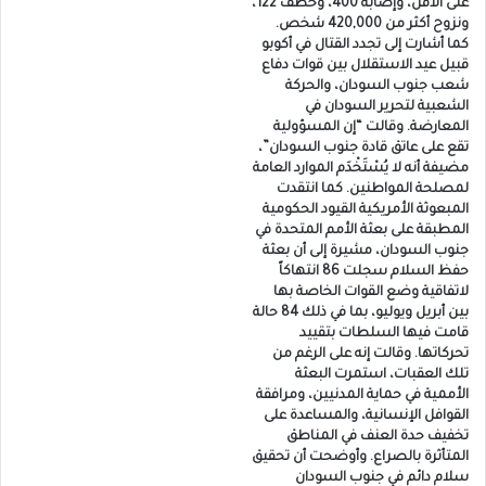
على الأقل، وإصابة 400، وخطف 122،
ونزوح أكثر من 420,000 شخص.
كما أشارت إلى تجدد القتال في أكوبو
قبيل عيد الاستقلال بين قوات دفاع
شعب جنوب السودان، والحركة
الشعبية لتحرير السودان في
المعارضة. وقالت “إن المسؤولية
تقع على عاتق قادة جنوب السودان”،
مضيفة أنه لا يُسْتَخْدَم الموارد العامة
لمصلحة المواطنين. كما انتقدت
المبعوثة الأمريكية القيود الحكومية
المطبقة على بعثة الأمم المتحدة في
جنوب السودان، مشيرة إلى أن بعثة
حفظ السلام سجلت 86 انتهاكاً
لاتفاقية وضع القوات الخاصة بها
بين أبريل ويوليو، بما في ذلك 84 حالة
قامت فيها السلطات بتقييد
تحركاتها. وقالت إنه على الرغم من
تلك العقبات، استمرت البعثة
الأممية في حماية المدنيين، ومرافقة
القوافل الإنسانية، والمساعدة على
تخفيف حدة العنف في المناطق
المتأثرة بالصراع. وأوضحت أن تحقيق
سلام دائم في جنوب السودان