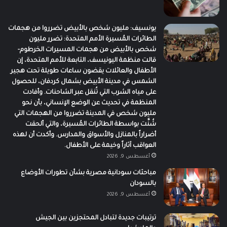
يونسيف: مليون شخص بالأبيض تضرروا من هجمات
الطائرات المُسيرة الأمم المتحدة: تضرر مليون
شخص بالأبيض من هجمات المسيرات الخرطوم-
قالت منظمة اليونيسف، التابعة للأمم المتحدة، إن
الأطفال والعائلات يقضون ساعات طويلة تحت هجير
الشمس في مدينة الأبيض بشمال كردفان، للحصول
على مياه الشرب التي تُنقل عبر الشاحنات. وأفادت
المنظمة في تحديث عن الوضع الإنساني، بأن نحو
مليون شخص في المدينة تضرروا من الهجمات التي
شُنَّت بواسطة الطائرات المُسيرة، والتي ألحقت
أضراراً بالمنازل والأسواق والمدارس. وأكدت أن لهذه
العواقب آثاراً وخيمة على الأطفال.
أغسطس 9, 2026
مباحثات سودانية مصرية بشأن تطورات الأوضاع
بالسودان
أغسطس 9, 2026
ترتيبات جديدة لتبادل المحتجزين بين الجيش