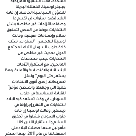
المتحدة، قالت السفيرة الأمريكية
جينيفر لوسيتا، الممثلة البديلة
للشؤون السياسية الخاصة، إن قادة
البلاد قضوا سنوات في تقديم ما
وصفته بالتزامات غير مخلصة بشأن
الانتخابات عوضا عن السعي لتحقيق
سلام وإصلاحات حقيقية. وقالت
لوسيتا للمجلس: “لسنوات، شتت
قادة جنوب السودان انتباه المجتمع
الدولي بحديث غير مخلص عن
الانتخابات لجذب مساعدات
المانحين، مع استمرار الأزمات
الإنسانية والاقتصادية والأمنية. وهذا
يستمر حتى اليوم.” وتمثل
تصريحاتها إحدى أقوى الانتقادات
علنية التي وجهتها واشنطن مؤخراً
للقيادة السياسية في جنوب
السودان، في وقت تستعد فيه البلاد
لانتخابات من المقرر إجراؤها في
ديسمبر. وقالت لوسيتا إن قادة
جنوب السودان فشلوا في تحقيق
السلام والاستقرار اللذين كانا
مأمولين عندما حصلت البلاد على
استقلالها في عام 2011، بينما استمر