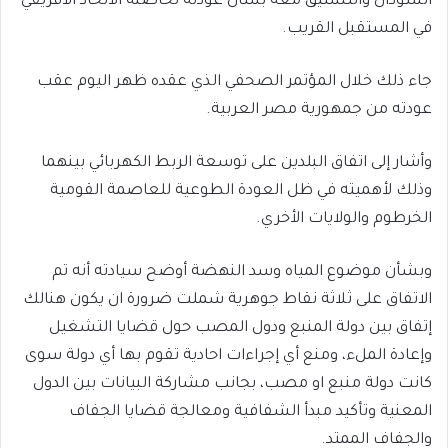
السودان والتنسيق معه بشأن عودته لحاضنة الاتحاد الافريقي
في المستقبل القريب.
جاء ذلك خلال المؤتمر الصحفي الذي عقده ظهر اليوم عقب
عودته من جمهورية مصر العربية.
وأشار إلى اتفاق البلدين على توسعة الربط الكهربائي بينهما
وذلك لأهميته في ظل العودة الطوعية للعاصمة القومية
الخرطوم والولايات الأخري.
وبشأن موضوع المياه وسد النهضة أوضح سيادته أنه تم
الاتفاق على ثلاثة نقاط جوهرية شملت ضرورة ان يكون هنالك
إتفاق بين دولة المنبع ودول المصب حول قضايا التشغيل
وإعادة الملء، ومنع أي إجراءات احادية تقوم بها أي دولة سوى
كانت دولة منبع او مصب، بجانب مشاركة البيانات بين الدول
المعنية وتأكيد مبدأ الشفافية ومعالجة قضايا الجفاف
والجفاف الممتد.