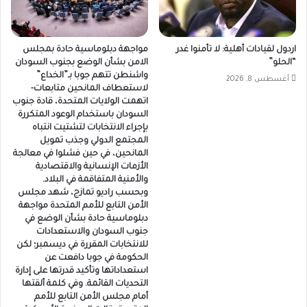
اردول لقيادات أهلية: لا تأمنوا غدر
مواجهة دبلوماسية حادة بمجلس
“الحلو”
الامن بشأن الوضع بجنوب السودان
واشنطن تتهم جوبا بـ”الخداع”
أغسطس 8, 2026
لاستعطاف المانحين متابعات-
اتهمت الولايات المتحدة، قادة جنوب
السودان باستخدام الوعود المتكررة
بإجراء الانتخابات لتشتيت انتباه
المجتمع الدولي وجذب تمويل
المانحين، في حين فشلوا في معالجة
الأزمات الإنسانية والاقتصادية
والأمنية المتفاقمة في البلاد.
وبحسب راديو تمازج، شهد مجلس
الأمن التابع للأمم المتحدة مواجهة
دبلوماسية حادة بشأن الوضع في
جنوب السودان والاستعدادات
للانتخابات المقررة في ديسمبر؛ لكن
الحكومة في جوبا دافعت عن
استعداداتها وتأكيد قدرتها على إدارة
التحديات القائمة. وفي كلمة ألقتها
أمام مجلس الأمن التابع للأمم