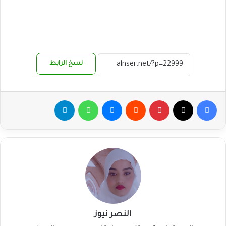
نسخ الرابط
فيسبوك
‫X
بينتيريست
ماسنجر
واتساب
تيلقرام
النصر نيوز