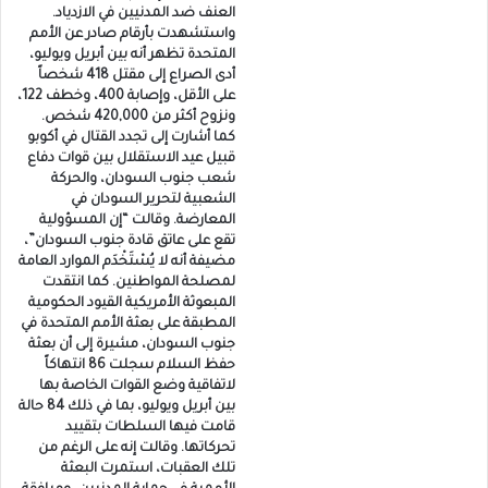
العنف ضد المدنيين في الازدياد.
واستشهدت بأرقام صادر عن الأمم
المتحدة تظهر أنه بين أبريل ويوليو،
أدى الصراع إلى مقتل 418 شخصاً
على الأقل، وإصابة 400، وخطف 122،
ونزوح أكثر من 420,000 شخص.
كما أشارت إلى تجدد القتال في أكوبو
قبيل عيد الاستقلال بين قوات دفاع
شعب جنوب السودان، والحركة
الشعبية لتحرير السودان في
المعارضة. وقالت “إن المسؤولية
تقع على عاتق قادة جنوب السودان”،
مضيفة أنه لا يُسْتَخْدَم الموارد العامة
لمصلحة المواطنين. كما انتقدت
المبعوثة الأمريكية القيود الحكومية
المطبقة على بعثة الأمم المتحدة في
جنوب السودان، مشيرة إلى أن بعثة
حفظ السلام سجلت 86 انتهاكاً
لاتفاقية وضع القوات الخاصة بها
بين أبريل ويوليو، بما في ذلك 84 حالة
قامت فيها السلطات بتقييد
تحركاتها. وقالت إنه على الرغم من
تلك العقبات، استمرت البعثة