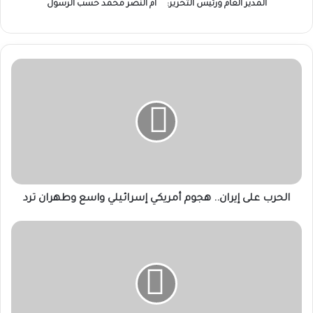
المدير العام ورئيس التحرير:
ام النصر محمد حسب الرسول
الحرب
على
إيران..
هجوم
أمريكي
إسرائيلي
واسع
وطهران
ترد
الحرب على إيران.. هجوم أمريكي إسرائيلي واسع وطهران ترد
قصف
المنطقة
الصناعية
في
الأبيض
بكردفان