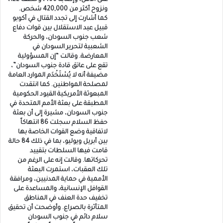
ونزوح أكثر من 420,000 شخص.
كما أشارت إلى تجدد القتال في أكوبو
قبيل عيد الاستقلال بين قوات دفاع
شعب جنوب السودان، والحركة
الشعبية لتحرير السودان في
المعارضة. وقالت “إن المسؤولية
تقع على عاتق قادة جنوب السودان”،
مضيفة أنه لا يُسْتَخْدَم الموارد العامة
لمصلحة المواطنين. كما انتقدت
المبعوثة الأمريكية القيود الحكومية
المطبقة على بعثة الأمم المتحدة في
جنوب السودان، مشيرة إلى أن بعثة
حفظ السلام سجلت 86 انتهاكاً
لاتفاقية وضع القوات الخاصة بها
بين أبريل ويوليو، بما في ذلك 84 حالة
قامت فيها السلطات بتقييد
تحركاتها. وقالت إنه على الرغم من
تلك العقبات، استمرت البعثة
الأممية في حماية المدنيين، ومرافقة
القوافل الإنسانية، والمساعدة على
تخفيف حدة العنف في المناطق
المتأثرة بالصراع. وأوضحت أن تحقيق
سلام دائم في جنوب السودان