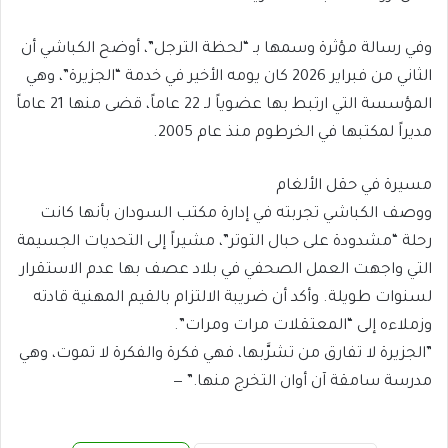
​وفي رسالة مؤثرة وسمها بـ “لحظة الترجل”، أوضح الكباشي أن
الثاني من فبراير 2026 كان يومه الأخير في خدمة “الجزيرة”، وهي
المؤسسة التي ارتبط بها عضوياً لـ 22 عاماً، قضى منها 21 عاماً
مديراً لمكتبها في الخرطوم منذ عام 2005.
​مسيرة في حقل الألغام
​ووصف الكباشي تجربته في إدارة مكتب السودان بأنها كانت
رحلة “مشدودة على حبال التوتر”، مشيراً إلى التحديات الجسيمة
التي واجهت العمل الصحفي في بلاد عصف بها عدم الاستقرار
لسنوات طويلة. وأكد أن ضريبة الالتزام بالقيم المهنية قادته
وزملاءه إلى “المعتقلات مرات ومرات”.
​”الجزيرة لا تفارق من تشرَّبها، فهي فكرة والفكرة لا تموت، وهي
مدرسة سامقة آن أوان التخرج منها.” —