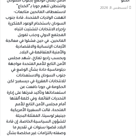
“الحلو”
الامن بشأن الوضع بجنوب السودان
واشنطن تتهم جوبا بـ”الخداع”
أغسطس 8, 2026
لاستعطاف المانحين متابعات-
اتهمت الولايات المتحدة، قادة جنوب
السودان باستخدام الوعود المتكررة
بإجراء الانتخابات لتشتيت انتباه
المجتمع الدولي وجذب تمويل
المانحين، في حين فشلوا في معالجة
الأزمات الإنسانية والاقتصادية
والأمنية المتفاقمة في البلاد.
وبحسب راديو تمازج، شهد مجلس
الأمن التابع للأمم المتحدة مواجهة
دبلوماسية حادة بشأن الوضع في
جنوب السودان والاستعدادات
للانتخابات المقررة في ديسمبر؛ لكن
الحكومة في جوبا دافعت عن
استعداداتها وتأكيد قدرتها على إدارة
التحديات القائمة. وفي كلمة ألقتها
أمام مجلس الأمن التابع للأمم
المتحدة، قالت السفيرة الأمريكية
جينيفر لوسيتا، الممثلة البديلة
للشؤون السياسية الخاصة، إن قادة
البلاد قضوا سنوات في تقديم ما
وصفته بالتزامات غير مخلصة بشأن