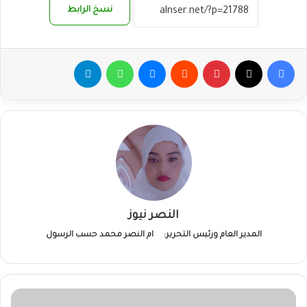
نسخ الرابط
فيسبوك
‫X
بينتيريست
ماسنجر
واتساب
تيلقرام
النصر نيوز
المدير العام ورئيس التحرير:
ام النصر محمد حسب الرسول
مياه