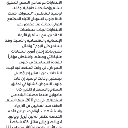
الانتخابات عوضا عن السعي لتحقيق
سلام وإصلاحات حقيقية. وقالت
لوسيتا للمجلس: “لسنوات، شتت
قادة جنوب السودان انتباه المجتمع
الدولي بحديث غير مخلص عن
الانتخابات لجذب مساعدات
المانحين، مع استمرار الأزمات
الإنسانية والاقتصادية والأمنية. وهذا
يستمر حتى اليوم.” وتمثل
تصريحاتها إحدى أقوى الانتقادات
علنية التي وجهتها واشنطن مؤخراً
للقيادة السياسية في جنوب
السودان، في وقت تستعد فيه البلاد
لانتخابات من المقرر إجراؤها في
ديسمبر. وقالت لوسيتا إن قادة
جنوب السودان فشلوا في تحقيق
السلام والاستقرار اللذين كانا
مأمولين عندما حصلت البلاد على
استقلالها في عام 2011، بينما استمر
العنف ضد المدنيين في الازدياد.
واستشهدت بأرقام صادر عن الأمم
المتحدة تظهر أنه بين أبريل ويوليو،
أدى الصراع إلى مقتل 418 شخصاً
على الأقل، وإصابة 400، وخطف 122،