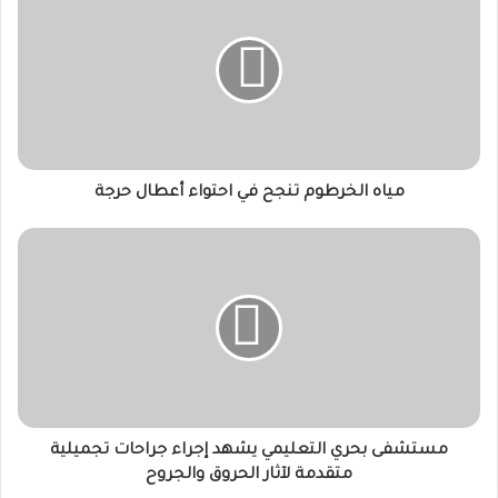
الخرطوم
تنجح
في
احتواء
أعطال
حرجة
مياه الخرطوم تنجح في احتواء أعطال حرجة
مستشفى
بحري
التعليمي
يشهد
إجراء
جراحات
تجميلية
متقدمة
لآثار
الحروق
مستشفى بحري التعليمي يشهد إجراء جراحات تجميلية
والجروح
متقدمة لآثار الحروق والجروح