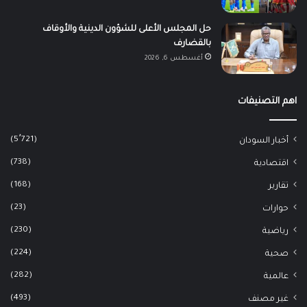
حل المجلس الأعلى للشؤون الدينية والأوقاف
بالقضارف
أغسطس 6, 2026
اهم التصنيفات
(5٬721)
أخبار السودان
(738)
اقتصادية
(168)
تقارير
(23)
حوارات
(230)
رياضية
(224)
صحية
(282)
عالمية
(493)
غير مصنف