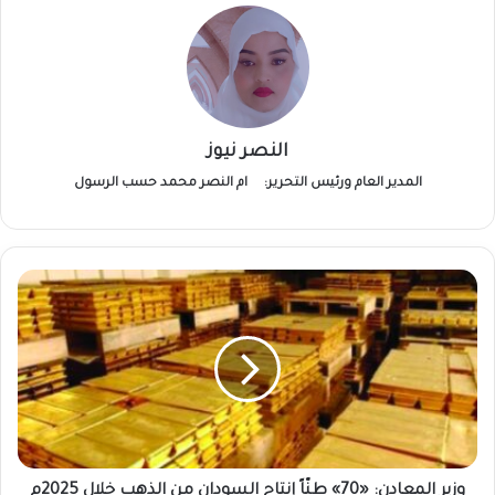
النصر نيوز
المدير العام ورئيس التحرير:
ام النصر محمد حسب الرسول
وزير
المعادن:
«70»
طنّاً
إنتاج
السودان
من
الذهب
خلال
2025م
وزير المعادن: «70» طنّاً إنتاج السودان من الذهب خلال 2025م