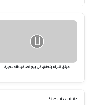
فيلق
البراء
يتحقق
في
بيع
احد
قياداته
ذخيرة
فيلق البراء يتحقق في بيع احد قياداته ذخيرة
مقالات ذات صلة