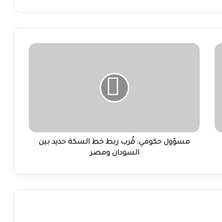
مسؤول
حكومي:
قُرب
ربط
خط
السكة
حديد
بين
السودان
ومصر
مسؤول حكومي: قُرب ربط خط السكة حديد بين
السودان ومصر