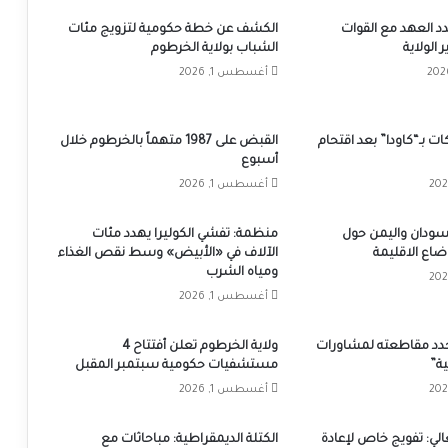
د العهد مع القوات
الكشف عن خطة حكومية لتزويج مئات
الولاية
الشباب بولاية الخرطوم
أغسطس 1, 2026
ت بـ“كاودا” بعد اقتحام
القبض على 1987 متهماً بالخرطوم خلال
أسبوع
أغسطس 1, 2026
لسودان واليمن حول
منظمة: تفشي الكوليرا يهدد مئات
اع الاقليمة
الآلاف في «الأبيض» وسط نقص الغذاء
ومياه الشرب
أغسطس 1, 2026
يجدد مقاطعته لمشاورات
ولاية الخرطوم تعلن أفتتاح 4
ية”
مستشفيات حكومية سبتمبر المقبل
أغسطس 1, 2026
عالي: تفويج خاص لإعادة
الكتلة الديمقراطية: مباحاثات مع