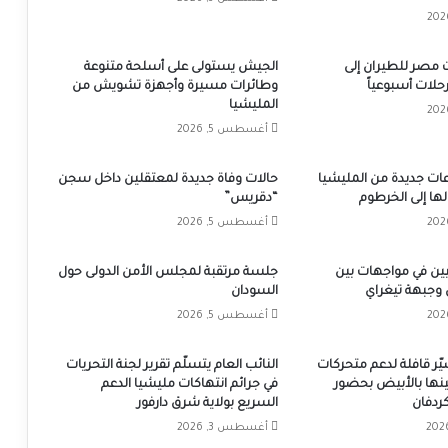
 مصر للطيران إلى
الجيش يستولى على أسلحة متنوعة
وطائرات مسيرة وأجهزة تشويش من
المليشيا
أغسطس 5, 2026
ت جديدة من المليشيا
حالات وفاة جديدة لمعتقلين داخل سجن
ها إلى الخرطوم
“دقريس”
أغسطس 5, 2026
ين في مواجهات بين
جلسة مرتقبة لمجلس الأمن الدولى حول
 وجبهة تيغراي
السودان
أغسطس 5, 2026
يّر قافلة لدعم متحركات
النائب العام يتسلّم تقرير لجنة التحريات
ينها بالأبيض بحضور
في جرائم انتهاكات مليشيا الدعم
ردفان
السريع بولاية شرق دارفور
أغسطس 3, 2026