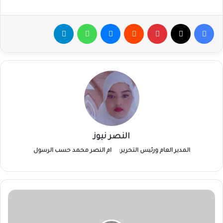
فيسبوك
‫X
بينتيريست
ماسنجر
واتساب
تيلقرام
النصر نيوز
المدير العام ورئيس التحرير:
ام النصر محمد حسب الرسول
غرفة
طوارئ:
المليشيا