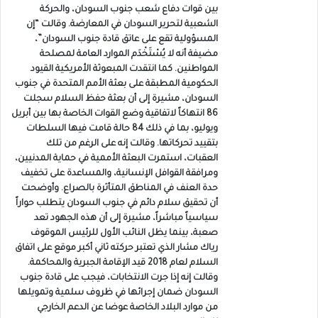
بين قوات دفاع شعب جنوب السودان، والحركة
الشعبية لتحرير السودان في المعارضة. وقالت “إن
المسؤولية تقع على عاتق قادة جنوب السودان”،
مضيفة أنه لا يُسْتَخْدَم الموارد العامة لمصلحة
المواطنين. كما انتقدت المبعوثة الأمريكية القيود
الحكومية المطبقة على بعثة الأمم المتحدة في جنوب
السودان، مشيرة إلى أن بعثة حفظ السلام سجلت
86 انتهاكاً لاتفاقية وضع القوات الخاصة بها بين أبريل
ويوليو، بما في ذلك 84 حالة قامت فيها السلطات
بتقييد تحركاتها. وقالت إنه على الرغم من تلك
العقبات، استمرت البعثة الأممية في حماية المدنيين،
ومرافقة القوافل الإنسانية، والمساعدة على تخفيف
حدة العنف في المناطق المتأثرة بالصراع. وأوضحت
أن تحقيق سلام دائم في جنوب السودان يتطلب حواراً
سياسياً مباشراً، مشيرة إلى أن هذه الجهود تعد
صعبة، بينما يظل النائب الأول للرئيس الموقوف
رياك مشار الذي تعتبر حركته ثاني أكبر موقع على اتفاق
السلام لعام 2018 قيد الإقامة الجبرية والمحاكمة.
وقالت إنه إذا جرت الانتخابات، فيجب على قادة جنوب
السودان ضمان إجرائها في ظروف سلمية وتمويلها
من موارد البلاد الخاصة عوضا عن الدعم الخارجي