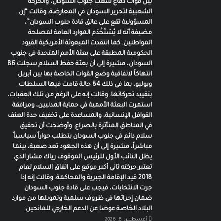
بين قوات دفاع شعب جنوب السودان، والحركة
الشعبية لتحرير السودان في المعارضة. وقالت “إن
المسؤولية تقع على عاتق قادة جنوب السودان”،
مضيفة أنه لا يُسْتَخْدَم الموارد العامة لمصلحة
المواطنين. كما انتقدت المبعوثة الأمريكية القيود
الحكومية المطبقة على بعثة الأمم المتحدة في جنوب
السودان، مشيرة إلى أن بعثة حفظ السلام سجلت 86
انتهاكاً لاتفاقية وضع القوات الخاصة بها بين أبريل
ويوليو، بما في ذلك 84 حالة قامت فيها السلطات
بتقييد تحركاتها. وقالت إنه على الرغم من تلك العقبات،
استمرت البعثة الأممية في حماية المدنيين، ومرافقة
القوافل الإنسانية، والمساعدة على تخفيف حدة العنف
في المناطق المتأثرة بالصراع. وأوضحت أن تحقيق
سلام دائم في جنوب السودان يتطلب حواراً سياسياً
مباشراً، مشيرة إلى أن هذه الجهود تعد صعبة، بينما
يظل النائب الأول للرئيس الموقوف رياك مشار الذي
تعتبر حركته ثاني أكبر موقع على اتفاق السلام لعام
2018 قيد الإقامة الجبرية والمحاكمة. وقالت إنه إذا
جرت الانتخابات، فيجب على قادة جنوب السودان
ضمان إجرائها في ظروف سلمية وتمويلها من موارد
البلاد الخاصة عوضا عن الدعم الخارجي للمانحين.
أغسطس 8, 2026