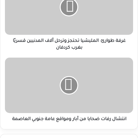
تحتجز
وترحل
آلاف
المدنيين
قسريًا
بغرب
كردفان
غرفة طوارئ: المليشيا تحتجز وترحل آلاف المدنيين قسريًا
بغرب كردفان
انتشال
رفات
ضحايا
من
آبار
ومواقع
عامة
جنوبي
العاصمة
انتشال رفات ضحايا من آبار ومواقع عامة جنوبي العاصمة