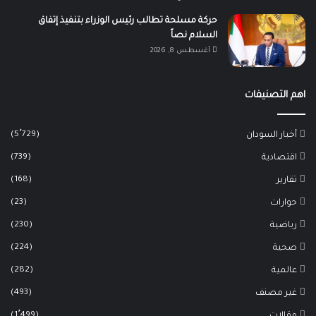
حركة مسلحة تطالب رئيس الوزراء بتنفيذ إتفاق
السلام نصاً
أغسطس 8, 2026
اهم التصنيفات
(5٬729)
أخبار السودان
(739)
اقتصادية
(168)
تقارير
(23)
حوارات
(230)
رياضية
(224)
صحية
(282)
عالمية
(493)
غير مصنف
(1٬499)