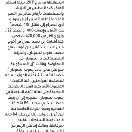
استقلالها في عام 2011، بينما استمر
العنف ضد المدنيين في الازدياد.
واستشهدت بأرقام صادر عن الأمم
المتحدة تظهر أنه بين أبريل ويوليو،
أدى الصراع إلى مقتل 418 شخصاً
على الأقل، وإصابة 400، وخطف 122،
ونزوح أكثر من 420,000 شخص.
كما أشارت إلى تجدد القتال في أكوبو
قبيل عيد الاستقلال بين قوات دفاع
شعب جنوب السودان، والحركة
الشعبية لتحرير السودان في
المعارضة. وقالت “إن المسؤولية
تقع على عاتق قادة جنوب السودان”،
مضيفة أنه لا يُسْتَخْدَم الموارد العامة
لمصلحة المواطنين. كما انتقدت
المبعوثة الأمريكية القيود الحكومية
المطبقة على بعثة الأمم المتحدة في
جنوب السودان، مشيرة إلى أن بعثة
حفظ السلام سجلت 86 انتهاكاً
لاتفاقية وضع القوات الخاصة بها
بين أبريل ويوليو، بما في ذلك 84 حالة
قامت فيها السلطات بتقييد
تحركاتها. وقالت إنه على الرغم من
تلك العقبات، استمرت البعثة