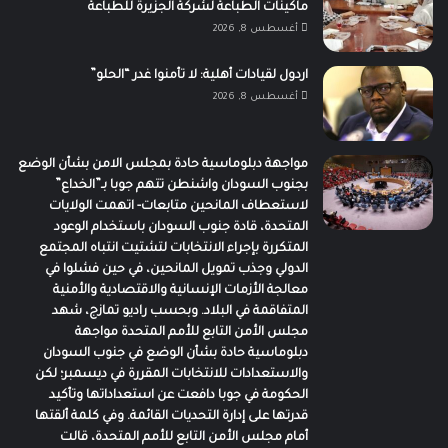
ماكينات الطباعة لشركة الجزيرة للطباعة
أغسطس 8, 2026
اردول لقيادات أهلية: لا تأمنوا غدر “الحلو”
أغسطس 8, 2026
مواجهة دبلوماسية حادة بمجلس الامن بشأن الوضع
بجنوب السودان واشنطن تتهم جوبا بـ”الخداع”
لاستعطاف المانحين متابعات- اتهمت الولايات
المتحدة، قادة جنوب السودان باستخدام الوعود
المتكررة بإجراء الانتخابات لتشتيت انتباه المجتمع
الدولي وجذب تمويل المانحين، في حين فشلوا في
معالجة الأزمات الإنسانية والاقتصادية والأمنية
المتفاقمة في البلاد. وبحسب راديو تمازج، شهد
مجلس الأمن التابع للأمم المتحدة مواجهة
دبلوماسية حادة بشأن الوضع في جنوب السودان
والاستعدادات للانتخابات المقررة في ديسمبر؛ لكن
الحكومة في جوبا دافعت عن استعداداتها وتأكيد
قدرتها على إدارة التحديات القائمة. وفي كلمة ألقتها
أمام مجلس الأمن التابع للأمم المتحدة، قالت