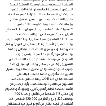
أمام مجلس الأمن التابع للأمم المتحدة، قالت
السفيرة الأمريكية جينيفر لوسيتا، الممثلة البديلة
للشؤون السياسية الخاصة، إن قادة البلاد قضوا
سنوات في تقديم ما وصفته بالتزامات غير مخلصة
بشأن الانتخابات عوضا عن السعي لتحقيق سلام
وإصلاحات حقيقية. وقالت لوسيتا للمجلس:
“لسنوات، شتت قادة جنوب السودان انتباه المجتمع
الدولي بحديث غير مخلص عن الانتخابات لجذب
مساعدات المانحين، مع استمرار الأزمات الإنسانية
والاقتصادية والأمنية. وهذا يستمر حتى اليوم.” وتمثل
تصريحاتها إحدى أقوى الانتقادات علنية التي وجهتها
واشنطن مؤخراً للقيادة السياسية في جنوب
السودان، في وقت تستعد فيه البلاد لانتخابات من
المقرر إجراؤها في ديسمبر. وقالت لوسيتا إن قادة
جنوب السودان فشلوا في تحقيق السلام والاستقرار
اللذين كانا مأمولين عندما حصلت البلاد على
استقلالها في عام 2011، بينما استمر العنف ضد
المدنيين في الازدياد. واستشهدت بأرقام صادر عن
الأمم المتحدة تظهر أنه بين أبريل ويوليو، أدى الصراع
إلى مقتل 418 شخصاً على الأقل، وإصابة 400،
وخطف 122، ونزوح أكثر من 420,000 شخص. كما
أشارت إلى تجدد القتال في أكوبو قبيل عيد الاستقلال