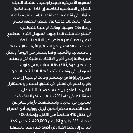
السفيرة الأمريكية جينيفر لوسيتا، الممثلة البديلة
للشؤون السياسية الخاصة، إن قادة البلاد قضوا
سنوات في تقديم ما وصفته بالتزامات غير مخلصة
بشأن الانتخابات عوضا عن السعي لتحقيق سلام
وإصلاحات حقيقية. وقالت لوسيتا للمجلس:
“لسنوات، شتت قادة جنوب السودان انتباه المجتمع
الدولي بحديث غير مخلص عن الانتخابات لجذب
مساعدات المانحين، مع استمرار الأزمات الإنسانية
والاقتصادية والأمنية. وهذا يستمر حتى اليوم.” وتمثل
تصريحاتها إحدى أقوى الانتقادات علنية التي وجهتها
واشنطن مؤخراً للقيادة السياسية في جنوب
السودان، في وقت تستعد فيه البلاد لانتخابات من
المقرر إجراؤها في ديسمبر. وقالت لوسيتا إن قادة
جنوب السودان فشلوا في تحقيق السلام والاستقرار
اللذين كانا مأمولين عندما حصلت البلاد على
استقلالها في عام 2011، بينما استمر العنف ضد
المدنيين في الازدياد. واستشهدت بأرقام صادر عن
الأمم المتحدة تظهر أنه بين أبريل ويوليو، أدى الصراع
إلى مقتل 418 شخصاً على الأقل، وإصابة 400،
وخطف 122، ونزوح أكثر من 420,000 شخص. كما
أشارت إلى تجدد القتال في أكوبو قبيل عيد الاستقلال