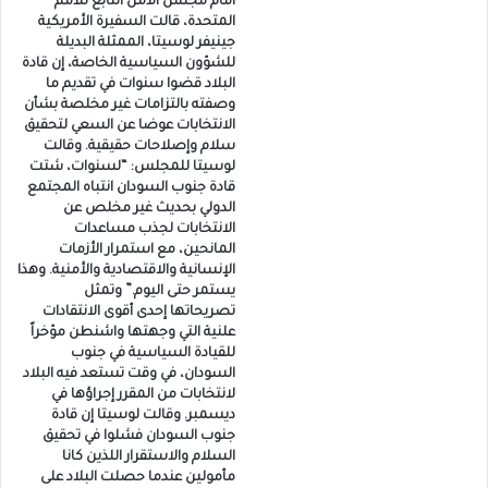
أمام مجلس الأمن التابع للأمم
المتحدة، قالت السفيرة الأمريكية
جينيفر لوسيتا، الممثلة البديلة
للشؤون السياسية الخاصة، إن قادة
البلاد قضوا سنوات في تقديم ما
وصفته بالتزامات غير مخلصة بشأن
الانتخابات عوضا عن السعي لتحقيق
سلام وإصلاحات حقيقية. وقالت
لوسيتا للمجلس: “لسنوات، شتت
قادة جنوب السودان انتباه المجتمع
الدولي بحديث غير مخلص عن
الانتخابات لجذب مساعدات
المانحين، مع استمرار الأزمات
الإنسانية والاقتصادية والأمنية. وهذا
يستمر حتى اليوم.” وتمثل
تصريحاتها إحدى أقوى الانتقادات
علنية التي وجهتها واشنطن مؤخراً
للقيادة السياسية في جنوب
السودان، في وقت تستعد فيه البلاد
لانتخابات من المقرر إجراؤها في
ديسمبر. وقالت لوسيتا إن قادة
جنوب السودان فشلوا في تحقيق
السلام والاستقرار اللذين كانا
مأمولين عندما حصلت البلاد على