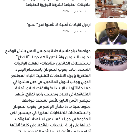
ماكينات الطباعة لشركة الجزيرة للطباعة
أغسطس 8, 2026
اردول لقيادات أهلية: لا تأمنوا غدر “الحلو”
أغسطس 8, 2026
مواجهة دبلوماسية حادة بمجلس الامن بشأن الوضع
بجنوب السودان واشنطن تتهم جوبا بـ”الخداع”
لاستعطاف المانحين متابعات- اتهمت الولايات
المتحدة، قادة جنوب السودان باستخدام الوعود
المتكررة بإجراء الانتخابات لتشتيت انتباه المجتمع
الدولي وجذب تمويل المانحين، في حين فشلوا في
معالجة الأزمات الإنسانية والاقتصادية والأمنية
المتفاقمة في البلاد. وبحسب راديو تمازج، شهد
مجلس الأمن التابع للأمم المتحدة مواجهة
دبلوماسية حادة بشأن الوضع في جنوب السودان
والاستعدادات للانتخابات المقررة في ديسمبر؛ لكن
الحكومة في جوبا دافعت عن استعداداتها وتأكيد
قدرتها على إدارة التحديات القائمة. وفي كلمة ألقتها