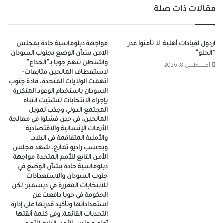
مقالات ذات صلة
اردول لقيادات أهلية: لا تأمنوا غدر
مواجهة دبلوماسية حادة بمجلس
“الحلو”
الامن بشأن الوضع بجنوب السودان
واشنطن تتهم جوبا بـ”الخداع”
أغسطس 8, 2026
لاستعطاف المانحين متابعات-
اتهمت الولايات المتحدة، قادة جنوب
السودان باستخدام الوعود المتكررة
بإجراء الانتخابات لتشتيت انتباه
المجتمع الدولي وجذب تمويل
المانحين، في حين فشلوا في معالجة
الأزمات الإنسانية والاقتصادية
والأمنية المتفاقمة في البلاد.
وبحسب راديو تمازج، شهد مجلس
الأمن التابع للأمم المتحدة مواجهة
دبلوماسية حادة بشأن الوضع في
جنوب السودان والاستعدادات
للانتخابات المقررة في ديسمبر؛ لكن
الحكومة في جوبا دافعت عن
استعداداتها وتأكيد قدرتها على إدارة
التحديات القائمة. وفي كلمة ألقتها