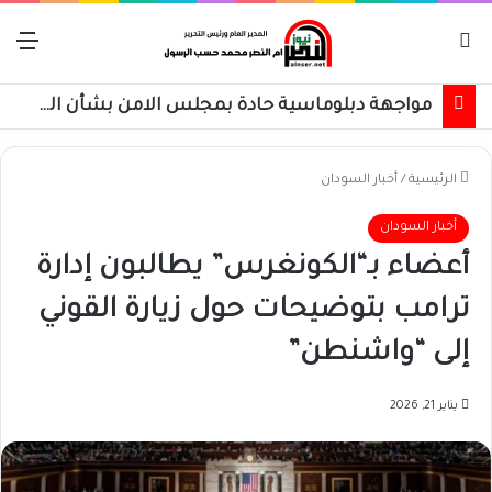
بحث عن
الق
حركة مسلحة تطالب رئيس الوزراء بتنفيذ إتفاق السلام نصاً
الرئيسية
/
أخبار السودان
أخبار السودان
أعضاء بـ“الكونغرس” يطالبون إدارة
ترامب بتوضيحات حول زيارة القوني
إلى “واشنطن”
يناير 21, 2026