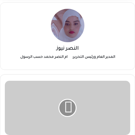
النصر نيوز
المدير العام ورئيس التحرير:
ام النصر محمد حسب الرسول
مسيرات
الجيش
تقصّف
عتاد
وجنود
للمليشيا
بغرب
كردفان