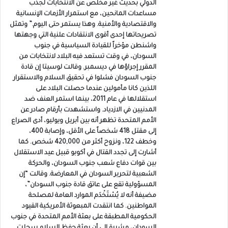
الدولي بحديث غير مخلص عن الانتخابات لجذب
مساعدات المانحين، مع استمرار الأزمات الإنسانية
والاقتصادية والأمنية. وهذا يستمر حتى اليوم.” وتمثل
تصريحاتها إحدى أقوى الانتقادات علنية التي وجهتها
واشنطن مؤخراً للقيادة السياسية في جنوب
السودان، في وقت تستعد فيه البلاد لانتخابات من
المقرر إجراؤها في ديسمبر. وقالت لوسيتا إن قادة
جنوب السودان فشلوا في تحقيق السلام والاستقرار
اللذين كانا مأمولين عندما حصلت البلاد على
استقلالها في عام 2011، بينما استمر العنف ضد
المدنيين في الازدياد. واستشهدت بأرقام صادر عن
الأمم المتحدة تظهر أنه بين أبريل ويوليو، أدى الصراع
إلى مقتل 418 شخصاً على الأقل، وإصابة 400،
وخطف 122، ونزوح أكثر من 420,000 شخص. كما
أشارت إلى تجدد القتال في أكوبو قبيل عيد الاستقلال
بين قوات دفاع شعب جنوب السودان، والحركة
الشعبية لتحرير السودان في المعارضة. وقالت “إن
المسؤولية تقع على عاتق قادة جنوب السودان”،
مضيفة أنه لا يُسْتَخْدَم الموارد العامة لمصلحة
المواطنين. كما انتقدت المبعوثة الأمريكية القيود
الحكومية المطبقة على بعثة الأمم المتحدة في جنوب