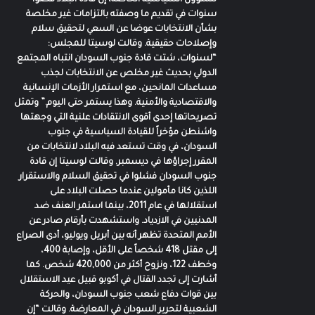
للشؤون السياسية الخاصة، إن قادة البلاد قضوا
سنوات في تقديم ما وصفته بالتزامات غير مخلصة
بشأن الانتخابات عوضا عن السعي لتحقيق سلام
وإصلاحات حقيقية. وقالت لوسيتا للمجلس:
“لسنوات، شتت قادة جنوب السودان انتباه المجتمع
الدولي بحديث غير مخلص عن الانتخابات لجذب
مساعدات المانحين، مع استمرار الأزمات الإنسانية
والاقتصادية والأمنية. وهذا يستمر حتى اليوم.” وتمثل
تصريحاتها إحدى أقوى الانتقادات علنية التي وجهتها
واشنطن مؤخراً للقيادة السياسية في جنوب
السودان، في وقت تستعد فيه البلاد لانتخابات من
المقرر إجراؤها في ديسمبر. وقالت لوسيتا إن قادة
جنوب السودان فشلوا في تحقيق السلام والاستقرار
اللذين كانا مأمولين عندما حصلت البلاد على
استقلالها في عام 2011، بينما استمر العنف ضد
المدنيين في الازدياد. واستشهدت بأرقام صادر عن
الأمم المتحدة تظهر أنه بين أبريل ويوليو، أدى الصراع
إلى مقتل 418 شخصاً على الأقل، وإصابة 400،
وخطف 122، ونزوح أكثر من 420,000 شخص. كما
أشارت إلى تجدد القتال في أكوبو قبيل عيد الاستقلال
بين قوات دفاع شعب جنوب السودان، والحركة
الشعبية لتحرير السودان في المعارضة. وقالت “إن