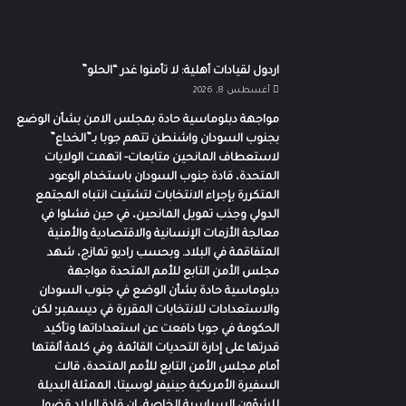
اردول لقيادات أهلية: لا تأمنوا غدر “الحلو”
أغسطس 8, 2026
مواجهة دبلوماسية حادة بمجلس الامن بشأن الوضع
بجنوب السودان واشنطن تتهم جوبا بـ”الخداع”
لاستعطاف المانحين متابعات- اتهمت الولايات
المتحدة، قادة جنوب السودان باستخدام الوعود
المتكررة بإجراء الانتخابات لتشتيت انتباه المجتمع
الدولي وجذب تمويل المانحين، في حين فشلوا في
معالجة الأزمات الإنسانية والاقتصادية والأمنية
المتفاقمة في البلاد. وبحسب راديو تمازج، شهد
مجلس الأمن التابع للأمم المتحدة مواجهة
دبلوماسية حادة بشأن الوضع في جنوب السودان
والاستعدادات للانتخابات المقررة في ديسمبر؛ لكن
الحكومة في جوبا دافعت عن استعداداتها وتأكيد
قدرتها على إدارة التحديات القائمة. وفي كلمة ألقتها
أمام مجلس الأمن التابع للأمم المتحدة، قالت
السفيرة الأمريكية جينيفر لوسيتا، الممثلة البديلة