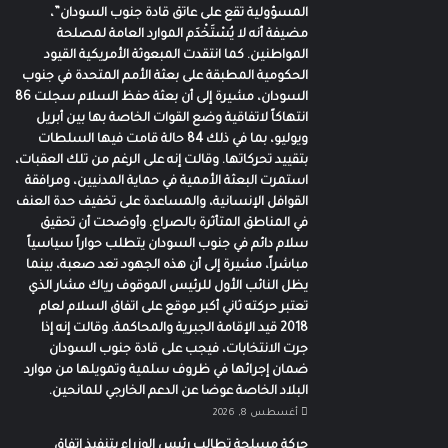
المسؤولية تقع على عاتق قادة جنوب السودان”،
مضيفة أنه لا يُسْتَخْدَم الموارد العامة لمصلحة
المواطنين. كما انتقدت المبعوثة الأمريكية القيود
الحكومية المطبقة على بعثة الأمم المتحدة في جنوب
السودان، مشيرة إلى أن بعثة حفظ السلام سجلت 86
انتهاكاً لاتفاقية وضع القوات الخاصة بها بين أبريل
ويوليو، بما في ذلك 84 حالة قامت فيها السلطات
بتقييد تحركاتها. وقالت إنه على الرغم من تلك العقبات،
استمرت البعثة الأممية في حماية المدنيين، ومرافقة
القوافل الإنسانية، والمساعدة على تخفيف حدة العنف
في المناطق المتأثرة بالصراع. وأوضحت أن تحقيق
سلام دائم في جنوب السودان يتطلب حواراً سياسياً
مباشراً، مشيرة إلى أن هذه الجهود تعد صعبة، بينما
يظل النائب الأول للرئيس الموقوف رياك مشار الذي
تعتبر حركته ثاني أكبر موقع على اتفاق السلام لعام
2018 قيد الإقامة الجبرية والمحاكمة. وقالت إنه إذا
جرت الانتخابات، فيجب على قادة جنوب السودان
ضمان إجرائها في ظروف سلمية وتمويلها من موارد
البلاد الخاصة عوضا عن الدعم الخارجي للمانحين.
أغسطس 8, 2026
حركة مسلحة تطالب رئيس الوزراء بتنفيذ إتفاق