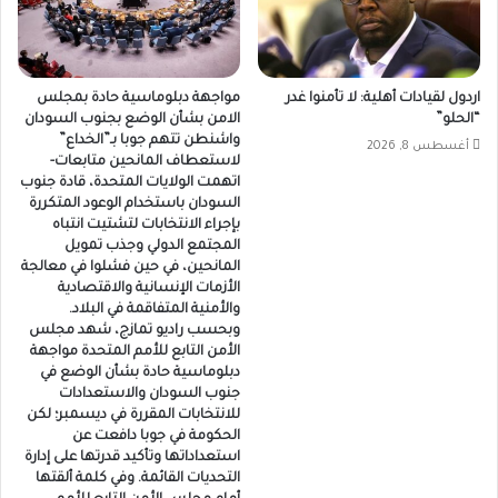
اردول لقيادات أهلية: لا تأمنوا غدر
مواجهة دبلوماسية حادة بمجلس
“الحلو”
الامن بشأن الوضع بجنوب السودان
واشنطن تتهم جوبا بـ”الخداع”
أغسطس 8, 2026
لاستعطاف المانحين متابعات-
اتهمت الولايات المتحدة، قادة جنوب
السودان باستخدام الوعود المتكررة
بإجراء الانتخابات لتشتيت انتباه
المجتمع الدولي وجذب تمويل
المانحين، في حين فشلوا في معالجة
الأزمات الإنسانية والاقتصادية
والأمنية المتفاقمة في البلاد.
وبحسب راديو تمازج، شهد مجلس
الأمن التابع للأمم المتحدة مواجهة
دبلوماسية حادة بشأن الوضع في
جنوب السودان والاستعدادات
للانتخابات المقررة في ديسمبر؛ لكن
الحكومة في جوبا دافعت عن
استعداداتها وتأكيد قدرتها على إدارة
التحديات القائمة. وفي كلمة ألقتها