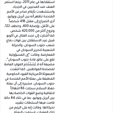
استقلالها في عام 2011، بينما استمر
العنف ضد المدنيين في الازدياد.
واستشهدت بأرقام صادر عن الأمم
المتحدة تظهر أنه بين أبريل ويوليو،
أدى الصراع إلى مقتل 418 شخصاً
على الأقل، وإصابة 400، وخطف 122،
ونزوح أكثر من 420,000 شخص.
كما أشارت إلى تجدد القتال في أكوبو
قبيل عيد الاستقلال بين قوات دفاع
شعب جنوب السودان، والحركة
الشعبية لتحرير السودان في
المعارضة. وقالت “إن المسؤولية
تقع على عاتق قادة جنوب السودان”،
مضيفة أنه لا يُسْتَخْدَم الموارد العامة
لمصلحة المواطنين. كما انتقدت
المبعوثة الأمريكية القيود الحكومية
المطبقة على بعثة الأمم المتحدة في
جنوب السودان، مشيرة إلى أن بعثة
حفظ السلام سجلت 86 انتهاكاً
لاتفاقية وضع القوات الخاصة بها
بين أبريل ويوليو، بما في ذلك 84 حالة
قامت فيها السلطات بتقييد
تحركاتها. وقالت إنه على الرغم من
تلك العقبات، استمرت البعثة