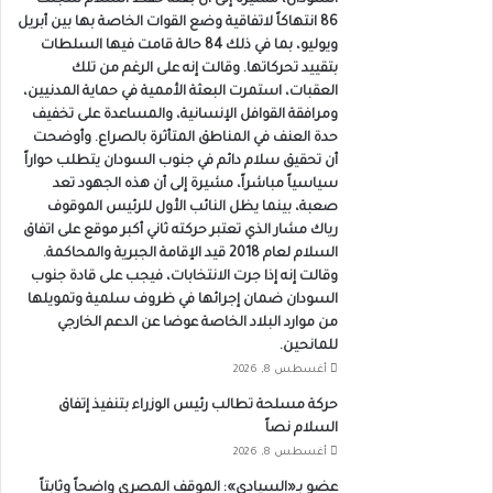
السودان، مشيرة إلى أن بعثة حفظ السلام سجلت
86 انتهاكاً لاتفاقية وضع القوات الخاصة بها بين أبريل
ويوليو، بما في ذلك 84 حالة قامت فيها السلطات
بتقييد تحركاتها. وقالت إنه على الرغم من تلك
العقبات، استمرت البعثة الأممية في حماية المدنيين،
ومرافقة القوافل الإنسانية، والمساعدة على تخفيف
حدة العنف في المناطق المتأثرة بالصراع. وأوضحت
أن تحقيق سلام دائم في جنوب السودان يتطلب حواراً
سياسياً مباشراً، مشيرة إلى أن هذه الجهود تعد
صعبة، بينما يظل النائب الأول للرئيس الموقوف
رياك مشار الذي تعتبر حركته ثاني أكبر موقع على اتفاق
السلام لعام 2018 قيد الإقامة الجبرية والمحاكمة.
وقالت إنه إذا جرت الانتخابات، فيجب على قادة جنوب
السودان ضمان إجرائها في ظروف سلمية وتمويلها
من موارد البلاد الخاصة عوضا عن الدعم الخارجي
للمانحين.
أغسطس 8, 2026
حركة مسلحة تطالب رئيس الوزراء بتنفيذ إتفاق
السلام نصاً
أغسطس 8, 2026
عضو بـ«السيادي»: الموقف المصري واضحاً وثابتاً