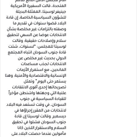
أمام مجلس الأمن التابع للأمم
المتحدة، قالت السفيرة الأمريكية
جينيفر لوسيتا، الممثلة البديلة
للشؤون السياسية الخاصة، إن قادة
البلاد قضوا سنوات في تقديم ما
وصفته بالتزامات غير مخلصة بشأن
الانتخابات عوضا عن السعي لتحقيق
سلام وإصلاحات حقيقية. وقالت
لوسيتا للمجلس: “لسنوات، شتت
قادة جنوب السودان انتباه المجتمع
الدولي بحديث غير مخلص عن
الانتخابات لجذب مساعدات
المانحين، مع استمرار الأزمات
الإنسانية والاقتصادية والأمنية. وهذا
يستمر حتى اليوم.” وتمثل
تصريحاتها إحدى أقوى الانتقادات
علنية التي وجهتها واشنطن مؤخراً
للقيادة السياسية في جنوب
السودان، في وقت تستعد فيه البلاد
لانتخابات من المقرر إجراؤها في
ديسمبر. وقالت لوسيتا إن قادة
جنوب السودان فشلوا في تحقيق
السلام والاستقرار اللذين كانا
مأمولين عندما حصلت البلاد على