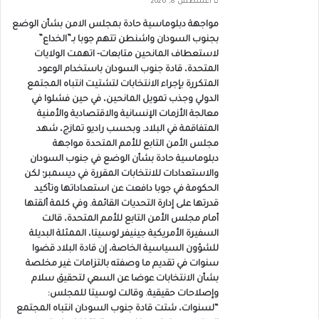
أغسطس 8, 2026
مواجهة دبلوماسية حادة بمجلس الامن بشأن الوضع
بجنوب السودان واشنطن تتهم جوبا بـ”الخداع”
لاستعطاف المانحين متابعات- اتهمت الولايات
المتحدة، قادة جنوب السودان باستخدام الوعود
المتكررة بإجراء الانتخابات لتشتيت انتباه المجتمع
الدولي وجذب تمويل المانحين، في حين فشلوا في
معالجة الأزمات الإنسانية والاقتصادية والأمنية
المتفاقمة في البلاد. وبحسب راديو تمازج، شهد
مجلس الأمن التابع للأمم المتحدة مواجهة
دبلوماسية حادة بشأن الوضع في جنوب السودان
والاستعدادات للانتخابات المقررة في ديسمبر؛ لكن
الحكومة في جوبا دافعت عن استعداداتها وتأكيد
قدرتها على إدارة التحديات القائمة. وفي كلمة ألقتها
أمام مجلس الأمن التابع للأمم المتحدة، قالت
السفيرة الأمريكية جينيفر لوسيتا، الممثلة البديلة
للشؤون السياسية الخاصة، إن قادة البلاد قضوا
سنوات في تقديم ما وصفته بالتزامات غير مخلصة
بشأن الانتخابات عوضا عن السعي لتحقيق سلام
وإصلاحات حقيقية. وقالت لوسيتا للمجلس:
“لسنوات، شتت قادة جنوب السودان انتباه المجتمع