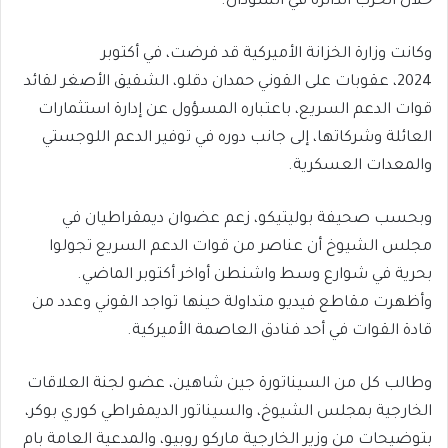
خلال الحرب الدائرة في السودان.
وكانت وزارة الخزانة الأميركية قد فرضت، في أكتوبر
2024، عقوبات على القوني حمدان دقلو، الشقيق الأصغر لقائد
قوات الدعم السريع، باعتباره المسؤول عن إدارة استثمارات
العائلة وشركاتها، إلى جانب دوره في توفير الدعم اللوجستي
والمعدات العسكرية.
وبحسب صحيفة بوليتيكو، زعم عضوان ديمقراطيان في
مجلس الشيوخ أن عناصر من قوات الدعم السريع تجولوا
بحرية في شوارع وسط واشنطن أواخر أكتوبر الماضي.
وأظهرت مقاطع فيديو متداولة حينها تواجد القوني وعدد من
قادة القوات في أحد فنادق العاصمة الأميركية.
وطالب كل من السيناتورة جين شاهين، عضو لجنة العلاقات
الخارجية بمجلس الشيوخ، والسيناتور الديمقراطي كوري بوكر،
بتوضيحات من وزير الخارجية ماركو روبيو، والمدعية العامة بام