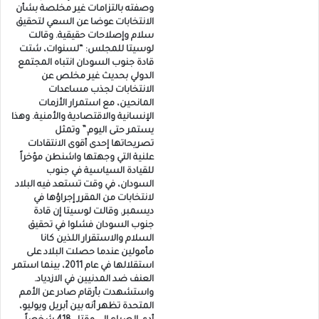
وصفته بالتزامات غير مخلصة بشأن
الانتخابات عوضا عن السعي لتحقيق
سلام وإصلاحات حقيقية. وقالت
لوسيتا للمجلس: “لسنوات، شتت
قادة جنوب السودان انتباه المجتمع
الدولي بحديث غير مخلص عن
الانتخابات لجذب مساعدات
المانحين، مع استمرار الأزمات
الإنسانية والاقتصادية والأمنية. وهذا
يستمر حتى اليوم.” وتمثل
تصريحاتها إحدى أقوى الانتقادات
علنية التي وجهتها واشنطن مؤخراً
للقيادة السياسية في جنوب
السودان، في وقت تستعد فيه البلاد
لانتخابات من المقرر إجراؤها في
ديسمبر. وقالت لوسيتا إن قادة
جنوب السودان فشلوا في تحقيق
السلام والاستقرار اللذين كانا
مأمولين عندما حصلت البلاد على
استقلالها في عام 2011، بينما استمر
العنف ضد المدنيين في الازدياد.
واستشهدت بأرقام صادر عن الأمم
المتحدة تظهر أنه بين أبريل ويوليو،