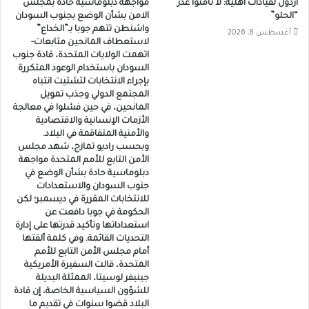
اردول لقيادات أهلية: لا تأمنوا غدر
مواجهة دبلوماسية حادة بمجلس
“الحلو”
الامن بشأن الوضع بجنوب السودان
واشنطن تتهم جوبا بـ”الخداع”
أغسطس 8, 2026
لاستعطاف المانحين متابعات-
اتهمت الولايات المتحدة، قادة جنوب
السودان باستخدام الوعود المتكررة
بإجراء الانتخابات لتشتيت انتباه
المجتمع الدولي وجذب تمويل
المانحين، في حين فشلوا في معالجة
الأزمات الإنسانية والاقتصادية
والأمنية المتفاقمة في البلاد.
وبحسب راديو تمازج، شهد مجلس
الأمن التابع للأمم المتحدة مواجهة
دبلوماسية حادة بشأن الوضع في
جنوب السودان والاستعدادات
للانتخابات المقررة في ديسمبر؛ لكن
الحكومة في جوبا دافعت عن
استعداداتها وتأكيد قدرتها على إدارة
التحديات القائمة. وفي كلمة ألقتها
أمام مجلس الأمن التابع للأمم
المتحدة، قالت السفيرة الأمريكية
جينيفر لوسيتا، الممثلة البديلة
للشؤون السياسية الخاصة، إن قادة
البلاد قضوا سنوات في تقديم ما