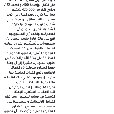
أدى الصراع إلى مقتل 418 شخصاً
على الأقل، وإصابة 400، وخطف 122،
ونزوح أكثر من 420,000 شخص.
كما أشارت إلى تجدد القتال في أكوبو
قبيل عيد الاستقلال بين قوات دفاع
شعب جنوب السودان، والحركة
الشعبية لتحرير السودان في
المعارضة. وقالت “إن المسؤولية
تقع على عاتق قادة جنوب السودان”،
مضيفة أنه لا يُسْتَخْدَم الموارد العامة
لمصلحة المواطنين. كما انتقدت
المبعوثة الأمريكية القيود الحكومية
المطبقة على بعثة الأمم المتحدة في
جنوب السودان، مشيرة إلى أن بعثة
حفظ السلام سجلت 86 انتهاكاً
لاتفاقية وضع القوات الخاصة بها
بين أبريل ويوليو، بما في ذلك 84 حالة
قامت فيها السلطات بتقييد
تحركاتها. وقالت إنه على الرغم من
تلك العقبات، استمرت البعثة
الأممية في حماية المدنيين، ومرافقة
القوافل الإنسانية، والمساعدة على
تخفيف حدة العنف في المناطق
المتأثرة بالصراع. وأوضحت أن تحقيق