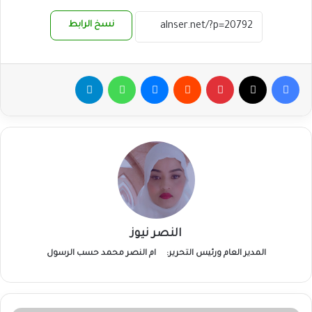
نسخ الرابط
فيسبوك
‫X
بينتيريست
ماسنجر
واتساب
تيلقرام
النصر نيوز
المدير العام ورئيس التحرير:
ام النصر محمد حسب الرسول