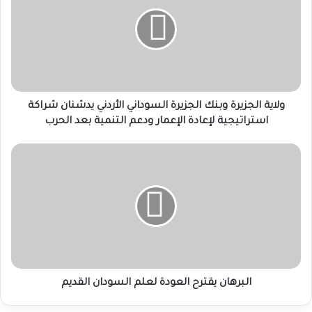
وبنك
الجزيرة
السوداني
الأردني
يدشنان
شراكة
استراتيجية
لإعادة
ولاية الجزيرة وبنك الجزيرة السوداني الأردني يدشنان شراكة
الإعمار
استراتيجية لإعادة الإعمار ودعم التنمية بعد الحرب
ودعم
التنمية
البرهان
بعد
يقترح
الحرب
العودة
لعلم
السودان
القديم
البرهان يقترح العودة لعلم السودان القديم