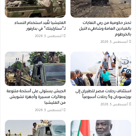
تحذر حكومية من رمي النفايات
المليشيا تقّيد استخدام النساء
بالميادين العامة وشاطيء النيل
لـ”ستارلينك” في بدارفور
بالخرطوم
أغسطس 5, 2026
أغسطس 5, 2026
استئناف رحلات مصر للطيران إلى
الجيش يستولى على أسلحة متنوعة
بورتسودان و5 رحلات أسبوعياً
وطائرات مسيرة وأجهزة تشويش
من المليشيا
أغسطس 5, 2026
أغسطس 5, 2026