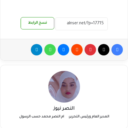
نسخ الرابط
فيسبوك
‫X
بينتيريست
ماسنجر
واتساب
تيلقرام
النصر نيوز
المدير العام ورئيس التحرير:
ام النصر محمد حسب الرسول