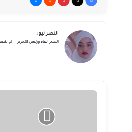
النصر نيوز
المدير العام ورئيس التحرير:
ام النص
احتدام
المعارك
بين
الجيش
وحركة
“الحلو”
بجنوب