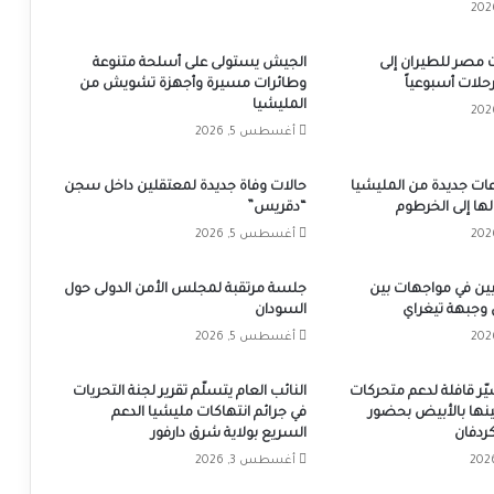
 مصر للطيران إلى
الجيش يستولى على أسلحة متنوعة
وطائرات مسيرة وأجهزة تشويش من
المليشيا
أغسطس 5, 2026
ت جديدة من المليشيا
حالات وفاة جديدة لمعتقلين داخل سجن
ها إلى الخرطوم
“دقريس”
أغسطس 5, 2026
ين في مواجهات بين
جلسة مرتقبة لمجلس الأمن الدولى حول
 وجبهة تيغراي
السودان
أغسطس 5, 2026
يّر قافلة لدعم متحركات
النائب العام يتسلّم تقرير لجنة التحريات
ينها بالأبيض بحضور
في جرائم انتهاكات مليشيا الدعم
ردفان
السريع بولاية شرق دارفور
أغسطس 3, 2026