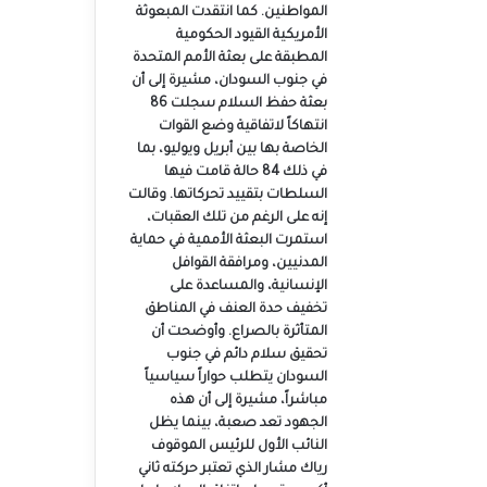
المواطنين. كما انتقدت المبعوثة
الأمريكية القيود الحكومية
المطبقة على بعثة الأمم المتحدة
في جنوب السودان، مشيرة إلى أن
بعثة حفظ السلام سجلت 86
انتهاكاً لاتفاقية وضع القوات
الخاصة بها بين أبريل ويوليو، بما
في ذلك 84 حالة قامت فيها
السلطات بتقييد تحركاتها. وقالت
إنه على الرغم من تلك العقبات،
استمرت البعثة الأممية في حماية
المدنيين، ومرافقة القوافل
الإنسانية، والمساعدة على
تخفيف حدة العنف في المناطق
المتأثرة بالصراع. وأوضحت أن
تحقيق سلام دائم في جنوب
السودان يتطلب حواراً سياسياً
مباشراً، مشيرة إلى أن هذه
الجهود تعد صعبة، بينما يظل
النائب الأول للرئيس الموقوف
رياك مشار الذي تعتبر حركته ثاني