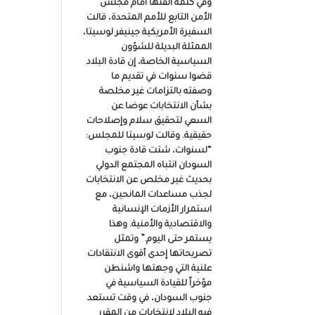
وفي كلمة ألقتها أمام مجلس
الأمن التابع للأمم المتحدة، قالت
السفيرة الأمريكية جينيفر لوسيتا،
الممثلة البديلة للشؤون
السياسية الخاصة، إن قادة البلاد
قضوا سنوات في تقديم ما
وصفته بالتزامات غير مخلصة
بشأن الانتخابات عوضا عن
السعي لتحقيق سلام وإصلاحات
حقيقية. وقالت لوسيتا للمجلس:
“لسنوات، شتت قادة جنوب
السودان انتباه المجتمع الدولي
بحديث غير مخلص عن الانتخابات
لجذب مساعدات المانحين، مع
استمرار الأزمات الإنسانية
والاقتصادية والأمنية. وهذا
يستمر حتى اليوم.” وتمثل
تصريحاتها إحدى أقوى الانتقادات
علنية التي وجهتها واشنطن
مؤخراً للقيادة السياسية في
جنوب السودان، في وقت تستعد
فيه البلاد لانتخابات من المقرر