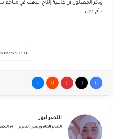
وذكر المعدِّنون أن غالبية إنتاج الذهب في مناجم س
– أم دخن.
فيسبوك
‫X
بينتيريست
ماسنجر
النصر نيوز
المدير العام ورئيس التحرير:
ام النص