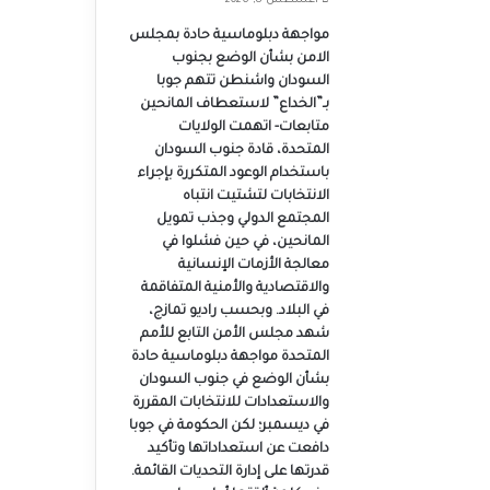
أغسطس 8, 2026
مواجهة دبلوماسية حادة بمجلس
الامن بشأن الوضع بجنوب
السودان واشنطن تتهم جوبا
بـ”الخداع” لاستعطاف المانحين
متابعات- اتهمت الولايات
المتحدة، قادة جنوب السودان
باستخدام الوعود المتكررة بإجراء
الانتخابات لتشتيت انتباه
المجتمع الدولي وجذب تمويل
المانحين، في حين فشلوا في
معالجة الأزمات الإنسانية
والاقتصادية والأمنية المتفاقمة
في البلاد. وبحسب راديو تمازج،
شهد مجلس الأمن التابع للأمم
المتحدة مواجهة دبلوماسية حادة
بشأن الوضع في جنوب السودان
والاستعدادات للانتخابات المقررة
في ديسمبر؛ لكن الحكومة في جوبا
دافعت عن استعداداتها وتأكيد
قدرتها على إدارة التحديات القائمة.