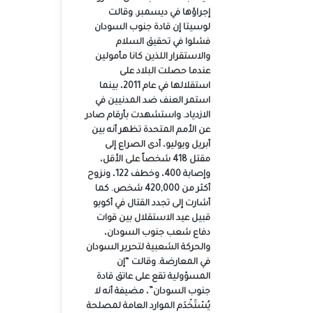
إجراؤها في ديسمبر. وقالت
لوسيتا إن قادة جنوب السودان
فشلوا في تحقيق السلام
والاستقرار اللذين كانا مأمولين
عندما حصلت البلاد على
استقلالها في عام 2011، بينما
استمر العنف ضد المدنيين في
الازدياد. واستشهدت بأرقام صادر
عن الأمم المتحدة تظهر أنه بين
أبريل ويوليو، أدى الصراع إلى
مقتل 418 شخصاً على الأقل،
وإصابة 400، وخطف 122، ونزوح
أكثر من 420,000 شخص. كما
أشارت إلى تجدد القتال في أكوبو
قبيل عيد الاستقلال بين قوات
دفاع شعب جنوب السودان،
والحركة الشعبية لتحرير السودان
في المعارضة. وقالت “إن
المسؤولية تقع على عاتق قادة
جنوب السودان”، مضيفة أنه لا
يُسْتَخْدَم الموارد العامة لمصلحة