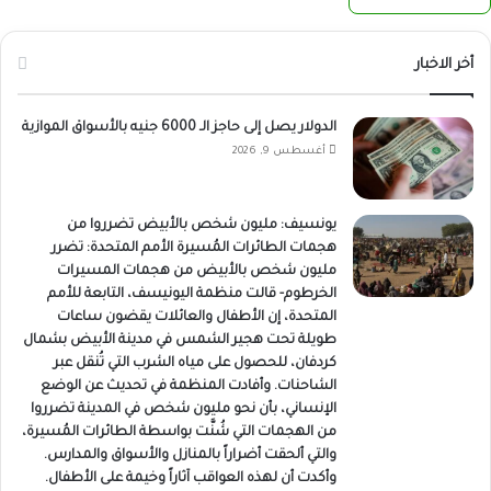
أخر الاخبار
الدولار يصل إلى حاجز الـ 6000 جنيه بالأسواق الموازية
أغسطس 9, 2026
يونسيف: مليون شخص بالأبيض تضرروا من
هجمات الطائرات المُسيرة الأمم المتحدة: تضرر
مليون شخص بالأبيض من هجمات المسيرات
الخرطوم- قالت منظمة اليونيسف، التابعة للأمم
المتحدة، إن الأطفال والعائلات يقضون ساعات
طويلة تحت هجير الشمس في مدينة الأبيض بشمال
كردفان، للحصول على مياه الشرب التي تُنقل عبر
الشاحنات. وأفادت المنظمة في تحديث عن الوضع
الإنساني، بأن نحو مليون شخص في المدينة تضرروا
من الهجمات التي شُنَّت بواسطة الطائرات المُسيرة،
والتي ألحقت أضراراً بالمنازل والأسواق والمدارس.
وأكدت أن لهذه العواقب آثاراً وخيمة على الأطفال.