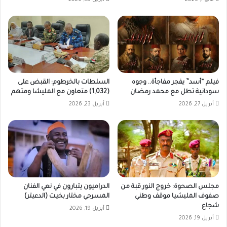
مايو 1, 2026
أبريل 30, 2026
فيلم “أسد” يفجر مفاجأة.. وجوه
السلطات بالخرطوم: القبض على
سودانية تطل مع محمد رمضان
(1,032) متعاون مع المليشا ومتهم
أبريل 27, 2026
أبريل 23, 2026
مجلس الصحوة: خروج النور قبة من
الدراميون يتبارون في نعي الفنان
صفوف المليشيا موقف وطني
المسرحي مختار بخيت (الدعيتر)
شجاع
أبريل 19, 2026
أبريل 19, 2026