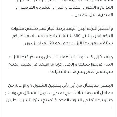
المثمرة مثل الهشاب و الكاكاو و نخيل الزيت و المانجو و
الموالح و التمور و الاعناب و التين و التبلدي و العرديب ، و
العطرية مثل الصندل .
و لتحفيز النزلاء لبذل الجهد تربط انجازاتهم بخفض سنوات
الحكم فمن يشتل 360 شتلة تسقط منه سنة ، فانظر كم
شتلة سيغرسها النزلاء وهم نحو 20 الف او يزيدون .
و بعد 3 إلى 5 سنوات تبدأ عمليات الجني و يسخر فيها النزلاء
الذين غرسوا شتلها و الجدد ، فإذا ما افلحنا في تصدير المنتج
سينحسر الفقر بسرعة قد لانتخيلها .
البعض قد يسأل من أين نأتي بملايين الشتول ؟ و الإجابة من
معامل انسجة النباتات التي تعطي ملايين الفسائل في وقت و
جيز و برعايتها في البيوت المحمية تصبح شتولا تسر الناظرين
.