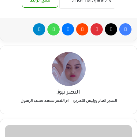
نسخ الرابط
فيسبوك
‫X
بينتيريست
ماسنجر
واتساب
تيلقرام
النصر نيوز
المدير العام ورئيس التحرير:
ام النصر محمد حسب الرسول
الاتحاد
العام