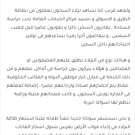
ولعهد قريب كنا تشاهد نزلاء السجون يعملون في نظافة
الطرق و الاسواق و تشييد مراكز الخدمات العامة تحت حراسة
مسلحة ، يغادرون السجن باكرا و يعودون عصرا قبل مغيب
الشمس ، و يتقاضون أجرا رمزيا يساعدهم في توفير
احتياجاتهم داخل السجن .
و هنالك نوع من النزلاء يطلق عليهم المضمونين او
المضامين و هؤلاء يتركون دون حراسة في أماكن عملهم و من
ذلك الخدمة في منازل كبار موظفي الدولة و المكاتب الحكومية
، فقط يتم احضارهم صباحا وارجاعهم عصرا ، إضافة لعملهم
في النجارة بورش السجون، و كانت منتجاتهم متينة وراقية
تنظم لها اسواقا خيرية ..
و نحن نستشعر سودانا جديدا نتفيأ ظلاله علينا استثمار طاقة
النزلاء في إحياء موات الأرض بغرس شتول اشجار الغابات