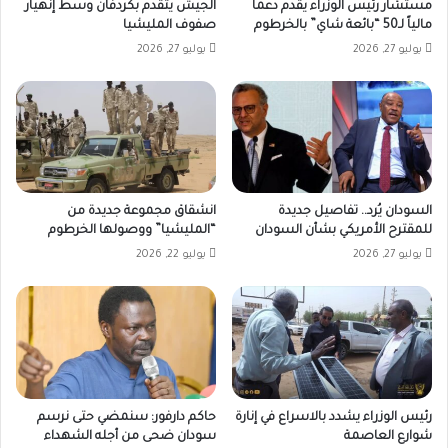
مستشار رئيس الوزراء يقدم دعماً
الجيش يتقدم بكردفان وسط إنهيار
مالياً لـ50 “بائعة شاي” بالخرطوم
صفوف المليشيا
يوليو 27, 2026
يوليو 27, 2026
السودان يُرد.. تفاصيل جديدة
انشقاق مجموعة جديدة من
للمقترح الأمريكي بشأن السودان
“المليشيا” ووصولها الخرطوم
يوليو 27, 2026
يوليو 22, 2026
رئيس الوزراء يشدد بالاسراع في إنارة
حاكم دارفور: سنمضي حتى نرسم
شوارع العاصمة
سودان ضحى من أجله الشهداء