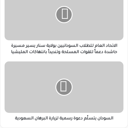
للطلاب
السودانيين
بولاية
سنار
يسير
مسيرة
حاشدة
دعماً
الاتحاد العام للطلاب السودانيين بولاية سنار يسير مسيرة
للقوات
حاشدة دعماً للقوات المسلحة وتنديداً بانتهاكات المليشيا
المسلحة
وتنديداً
السودان
بانتهاكات
يتسلّم
المليشيا
دعوة
رسمية
لزيارة
البرهان
السعودية
السودان يتسلّم دعوة رسمية لزيارة البرهان السعودية