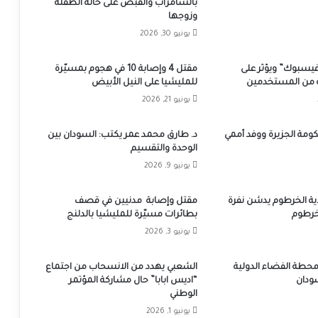
بالسامراب والقبض على خالة الطفلة
وزوجها
يونيو 30, 2026
سبوك” ويؤثر على
مقتل 4 وإصابة 10 في هجوم بمسيّرة
من المستخدمين
للمليشيا على النيل الأبيض
يونيو 21, 2026
ومة الجزيرة ووفد أممي
د. طارق محمد عمر يكتب: السودان بين
الوحدة والتقسيم
يونيو 9, 2026
ية الخرطوم يدشن نفرة
مقتل وإصابة مدنيين في قصف
لخرطوم
بطائرات مسيّرة للمليشيا بالدلنج
يونيو 3, 2026
محطة الفضاء الدولية
الشعبي يهدد من الانسحاب من اجتماع
ودان
“اديس ابابا” حال مشاركة المؤتمر
الوطني
يونيو 1, 2026