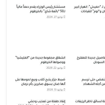
 “حميدتي”: انهيار كبير
مستشار رئيس الوزراء يقدم دعماً مالياً
ان و“نوم” للقيادات
لـ50 “بائعة شاي” بالخرطوم
يوليو 27, 2026
 تفاصيل جديدة للمقترح
انشقاق مجموعة جديدة من “المليشيا”
 السودان
ووصولها الخرطوم
يوليو 22, 2026
سنمضي حتى نرسم
ضبط جزار يذبح كلاب وبيع لحومها على
 أجله الشهداء
أنها ضان بسوق صابرين بأم درمان
يوليو 13, 2026
إنقاذ طفلة من تعذيب وحشي