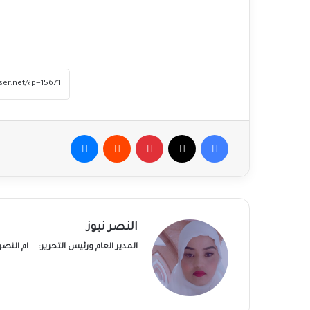
فيسبوك
‫X
بينتيريست
ماسنجر
النصر نيوز
المدير العام ورئيس التحرير:
ام النص