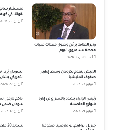
مستشار سابق لـ
لقواتنا في كردف
يوليو 29, 2026
وزير الطاقة يرجّح وصول معدات صيانة
محطة سد مروي اليوم
أغسطس 5, 2026
الجيش يتقدم بكردفان وسط إنهيار
السودان يُرد..
صفوف المليشيا
الأمريكي بشأن
يوليو 27, 2026
يوليو 27, 2026
رئيس الوزراء يشدد بالاسراع في إنارة
حاكم دارفور: 
شوارع العاصمة
سودان ضحى من
يوليو 21, 2026
يوليو 17, 2026
جبريل ابراهيم: لو مارصينا صفوفنا
تسديد 20 طعنة لسائق ناظر الرزيقات