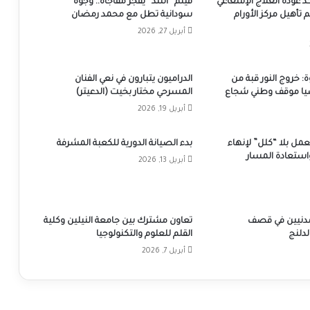
كد عودة العلاج الإشعاعي
فيلم “أسد” يفجر مفاجأة.. وجوه
م تأهيل مركز الأورام
سودانية تطل مع محمد رمضان
أبريل 27, 2026
خروج النور قبة من
الدراميون يتبارون في نعي الفنان
ا موقف وطني شجاع
المسرحي مختار بخيت (الدعيتر)
أبريل 19, 2026
ل بلا “كلل” لإنهاء
بدء الصيانة الدورية للكعبة المشرفة
استعادة المسار
أبريل 13, 2026
مدنيين في قصف
تعاون مشترك بين جامعة النيلين وكلية
لدلنج
القلم للعلوم والتكنولوجيا
أبريل 7, 2026