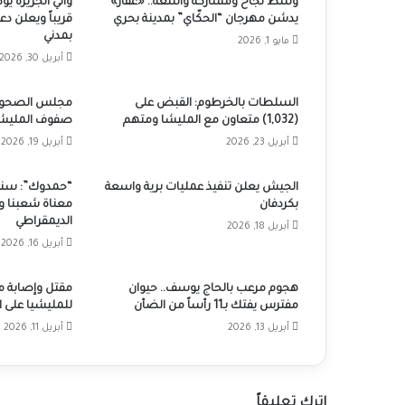
وسط نجاح ومشاركة واسعة.. «عقار»
والي الجزيرة يؤ
يدشن مهرجان “الحكّاي” بمدينة بحري
قريباً ويعلن دع
بمدني
مايو 1, 2026
أبريل 30, 2026
السلطات بالخرطوم: القبض على
مجلس الصحوة: 
(1,032) متعاون مع المليشا ومتهم
صفوف المليشي
أبريل 23, 2026
أبريل 19, 2026
الجيش يعلن تنفيذ عمليات برية واسعة
“حمدوك”: سنعم
بكردفان
معناة شعبنا و
الديمقراطي
أبريل 18, 2026
أبريل 16, 2026
هجوم مرعب بالحاج يوسف.. حيوان
مقتل وإصابة 
مفترس يفتك بـ11 رأساً من الضأن
للمليشيا على ا
أبريل 13, 2026
أبريل 11, 2026
اترك تعليقاً