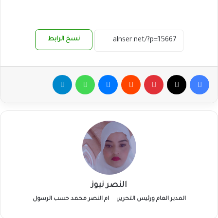
نسخ الرابط
فيسبوك
‫X
بينتيريست
ماسنجر
واتساب
تيلقرام
النصر نيوز
المدير العام ورئيس التحرير:
ام النصر محمد حسب الرسول