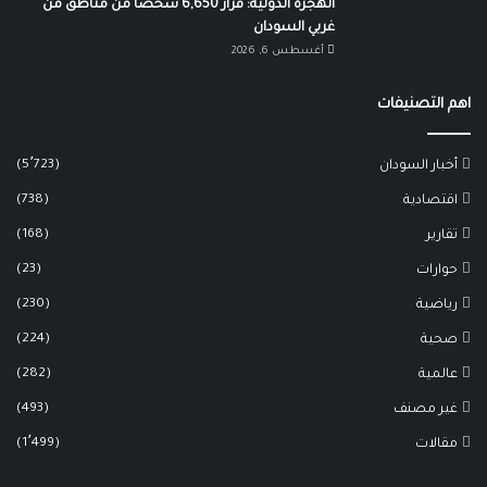
الهجرة الدولية: فرار 6,650 شخصاً من مناطق من
غربي السودان
أغسطس 6, 2026
اهم التصنيفات
(5٬723)
أخبار السودان
(738)
اقتصادية
(168)
تقارير
(23)
حوارات
(230)
رياضية
(224)
صحية
(282)
عالمية
(493)
غير مصنف
(1٬499)
مقالات