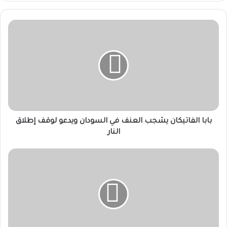
بابا
الفاتيكان
يشجب
العنف
في
السودان
ويدعو
لوقف
إطلاق
النار
بابا الفاتيكان يشجب العنف في السودان ويدعو لوقف إطلاق
النار
واشنطن
تدفع
بمقترح
لتكوين
لجنة
بشأن
ألهدنة