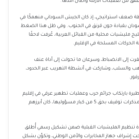
عمّق من تعقيدات الأزمة وأطال أمدها.
حظة ضعف استراتيجي، إذ كان الجيش السوداني منهمكًا في
ودان بقيادة جون قرنق في الجنوب. وفي ظل هذا الضغط
ليح مليشيات محلية من القبائل العربية، عُرفت لاحقًا
 الحركات المسلحة في الإقليم.
قرت إلى الانضباط، وسرعان ما تحولت إلى أداة عنف
نهب والسلب، وشاركت في أنشطة التهريب عبر الحدود،
فور.
يرة بارتكاب جرائم حرب وعمليات تطهير عرقي في إقليم
دارفور، ما دفع المحكمة الجنائية الدولية إلى إصدار مذكرات توقيف بحق 5 من كبار مسؤوليها، كان أبرزهم
ة تنظيم المليشيات القبلية ضمن تشكيل رسمي أُطلق
حرس الحدود عام 2003، ووُضع تحت إشراف جهاز المخابرات والأمن الوطني، وتكوّن بشكل