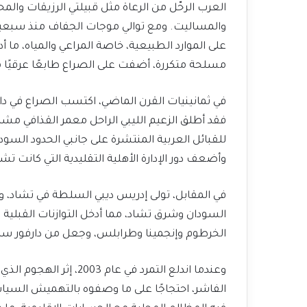
العرب الرحّل من الرعاة مثل قبيلتي الرزيقات والمحا
والمساليت. ومع توالي موجات الجفاف منذ سبعينيا
على الموارد الطبيعية، خاصة المراعي والمياه، ما أ
مسلحة متكررة، أضفت على الصراع طابعًا عرقيًا مت
في ثمانينيات القرن الماضي، اكتسب الصراع في دار
فقد أطلق الزعيم الليبي الراحل معمر القذافي مشروع
للقبائل العربية المنتشرة على جانبي الحدود السودان
وأضعف دور الإدارة الأهلية التقليدية التي كانت تش
في المقابل، تولى إدريس ديبي السلطة في تشاد، وهو 
السودان وشرق تشاد، مما أدخل التوازنات القبلية
الخرطوم وإنجمينا وطرابلس، وجعل من دارفور ساحة
وعندما اندلع التمرد في 
الفاشر، احتجاجًا على ما وصفوه بالتهميش السياس