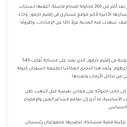
سيطرت مليشيا الدعم السريع على مدينة الفاشر بعد أكثر من 260 محاولة اقتحام فاشلة، أعقبها انسحاب
رتها الأخيرة لأكبر موقع عسكري في إقليم دارفور. وجاء
، شهدت فيه المدينة عزلاً تامًا عن الإمدادات، وظروفًا
شكّلت التركيبة السكانية المعقدة والتداخلات الحدودية في إقليم دارفور، الذي يمتد على مساحة تُقارب 549
الخرطوم. ويُعد هذا التحدي انعكاسًا لطبيعة السودان كدولة
ي من تداخل الأزمات وتعددها.
ية، إلى جانب احتوائه على معادن نفيسة مثل الذهب، ظل
ت الأساسية، ما أدى إلى تفاقم مشاعر الغبن والإقصاء
والسياسي.
ر ضمن تركيبة قبلية متشابكة، تتصدرها مجموعتان رئيسيتان: