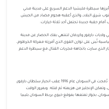
زها سيطرة مليشيا الدعم السريع على مدينة مدني
ار جنوب شرق البلاد، والذي أعقبه هجوم مضاد من الجيش
 أمام حقبة جديدة تحتمل أحد ثلاثة خيارات:
ي ولايات دارفور وكردفان لتنتهي بفك الحصار عن مدينة
سياسية تُبنى على توازن القوى الذي أفرزته معركة الخرطوم،
ار الذي سارت باتجاهه مجريات القتال مع سيطرة الدعم
الفاشر هي العاصمة التاريخية لإقليم دارفور، لكنها دُمجت في السودان عام 1916 عقب انحياز سلطان دارفور،
لى، وتمكن الإنجليز من هزيمته ثم قتله. وبمرور الوقت
دان، بجوار تمتعها بموقع حيوي يربط السودان بليبيا