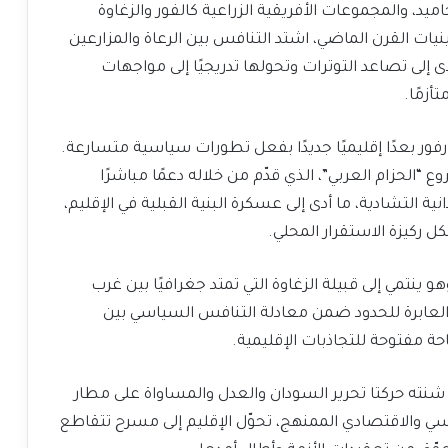
ميد، والمجموعات الأفريقية الزراعية كالفور والزغاوة
ت القرن الماضي، اشتد التنافس بين الرعاة والمزارعين
دى إلى تصاعد التوترات وتحولها تدريجيًا إلى مواجهات
أزمًا.
فور بعدًا إقليميًا جديدًا بفعل تطورات سياسية متسارعة.
 “الحزام العربي”، الذي قدّم من خلاله دعمًا مباشرًا
ية التشادية، ما أدى إلى عسكرة البنية القبلية في الإقليم،
كل ركيزة الاستقرار المحلي.
ينتمي إلى قبيلة الزغاوة التي تمتد جغرافيًا بين غرب
 العابرة للحدود ضمن معادلة التنافس السياسي بين
 مفتوحة للتجاذبات الإقليمية.
عام 2003، إثر الهجوم الذي شنته حركتا تحرير السودان والعدل والمساواة على مطار
ي والاقتصادي الممنهج، تحوّل الإقليم إلى مسرح تتقاطع