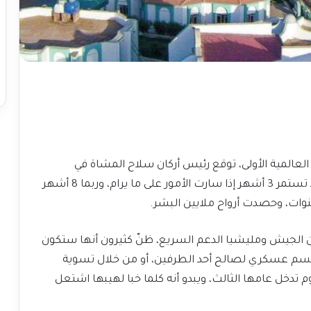
لعالمية الأولى، توقع رئيس أركان سلاح المشاة في
الجيش البريطاني، الجنرال أرشيبالد موراي، أنها قد تستمر 3 أشهر إذا سارت الأمور على ما يرام، وربما 8 أشهر
 وقت قامت الحرب في السودان عام 2023 بين الجيش ومليشيا الدعم السريع، ظنّ كثيرون أنها ستكون
ر حسم عسكري لصالح أحد الطرفين، أو من خلال تسوية
وم تدخل عامها الثالث، ويبدو أنه كلما خبا لهيبها اشتعل