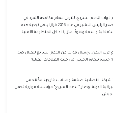
تحت اسم قوات الدعم السريع، لتتولى مهام مكافحة التمرد في
مختلف أنحاء السودان، متجاوزة نطاق دارفور. ثم أصدر الرئيس البشير في عام 2016 قرارًا بنقل تبعية هذه
قلالية واسعة ونفوذًا متزايدًا داخل المنظومة الأمنية
ع حرب اليمن، وإرسال قوات من الدعم السريع للقتال ضد
ة جديدة تتجاوز الجيش من حيث العلاقات القبلية
أ شبكة اقتصادية ضخمة وعلاقات خارجية مكّنته من
يزانية الدولة، وصار “الدعم السريع” مؤسسة موازية تحمل
لجيش.