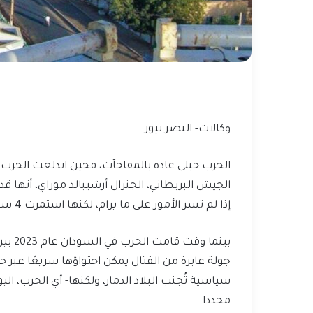
وكالات- النصر نيوز
الحرب حبلى عادة بالمفاجآت، فحين اندلعت الحرب ا
إذا لم تسر الأمور على ما يرام، لكنها استمرت 4 سنوات، وحصدت أرواح ملايين البشر.
بينما
جولة عابرة من القتال يمكن احتواؤها سريعًا عب
سياسية تُجنب البلاد الدمار، ولكنها- أي الحرب، الي
مجددا.