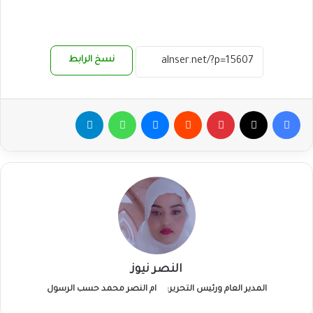
نسخ الرابط
فيسبوك
‫X
بينتيريست
ماسنجر
واتساب
تيلقرام
النصر نيوز
المدير العام ورئيس التحرير:
ام النصر محمد حسب الرسول