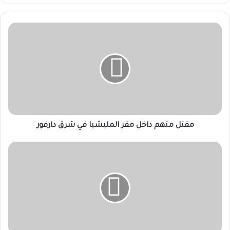
مقتل
متهم
داخل
مقر
المليشيا
في
شرق
دارفور
مقتل متهم داخل مقر المليشيا في شرق دارفور
والي
الجزيرة:
طلاب
التعليم
العالي
درع
الوطن
وسنده