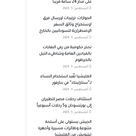
على مدار 24 ساعة قريباً
أغسطس 5, 2026
الجوازات: ترتيبات لإرسال فرق
لإستخراج وثائق السفر
الإضطرارية للسودانيين بالخارج
أغسطس 5, 2026
تحذر حكومية من رمي النفايات
بالميادين العامة وشاطيء النيل
بالخرطوم
أغسطس 5, 2026
المليشيا تقّيد استخدام النساء
لـ”ستارلينك” في بدارفور
أغسطس 5, 2026
استئناف رحلات مصر للطيران
إلى بورتسودان و5 رحلات أسبوعياً
أغسطس 5, 2026
الجيش يستولى على أسلحة
متنوعة وطائرات مسيرة وأجهزة
تشويش من المليشيا