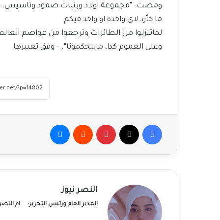
ومضت: “مجموعة اولاد وبنيات صمود وتاسيس، ا
ما حأرد لاى واحدة او واحد فيكم
لماتنزلوا من الطائرات وترجعوا من عواصم العالم 
وعلى العموم كدا، مابتحكمونا”، – وفق تعبيرها.
فيسبوك
‫X
بينتيريست
ماسنجر
النصر نيوز
المدير العام ورئيس التحرير:
ام النص