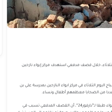
اص على الأقل وأصيب 17 آخرين، الثلاثاء، خلال قصف مدفعي استهدف مركز إيواء نازحين
يوم الثلاثاء في مركز ايواء النازحين بمدرسة علي بن
عددا من الضحايا معظمهم أطفال ونساء.
وأفادت أميرة سليمان عضو لجنة تسيرية مركز الايواء طبقا لـ”دارفور24″، أن القصف المدفعي تسبب في