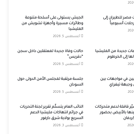
 مصر للطيران إلى
الجيش يستولى على أسلحة متنوعة
وطائرات مسيرة وأجهزة تشويش من
المليشيا
أغسطس 5, 2026
ت جديدة من المليشيا
حالات وفاة جديدة لمعتقلين داخل سجن
ها إلى الخرطوم
“دقريس”
أغسطس 5, 2026
ين في مواجهات بين
جلسة مرتقبة لمجلس الأمن الدولى حول
 وجبهة تيغراي
السودان
أغسطس 5, 2026
يّر قافلة لدعم متحركات
النائب العام يتسلّم تقرير لجنة التحريات
ينها بالأبيض بحضور
في جرائم انتهاكات مليشيا الدعم
ردفان
السريع بولاية شرق دارفور
أغسطس 3, 2026