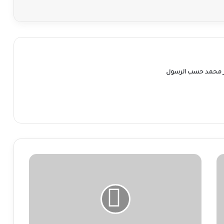
ر محمد حسب الرسول
انخفاض
إيراد
النيل
الأزرق
لليوم
الثاني
على