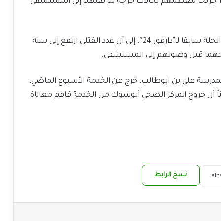
مقتل وإصابة 23 مدنيا، بينهم 4 قتلى في الحال و19 جريحا معظمهم بحالات حرجة تم نقلهم إلى المستشفى
من جهته أشار مصدر صحي بمركز صحي أبوشوك الحلة سابقا لـ”دارفور 24″، إلى أن عدد القتلى ارتفع إلى ستة
احهما قبل وصولهم إلى المستشفى.
لمدرسة علي بن ابوطالب، خرج عن الخدمة الأسبوع الماضي،
يناً أن خروج المركز الصحي أبوشوك من الخدمة فاقم معاناة
نسخ الرابط