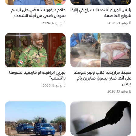
رئيس الوزراء يشدد بالاسراع في إنارة
حاكم دارفور: سنمضي حتى نرسم
شوارع العاصمة
سودان ضحى من أجله الشهداء
يوليو 21, 2026
يوليو 17, 2026
ضبط جزار يذبح كلاب وبيع لحومها
جبريل ابراهيم: لو مارصينا صفوفنا
على أنها ضان بسوق صابرين بأم
بـ“نتغّلب”
درمان
يوليو 9, 2026
يوليو 13, 2026