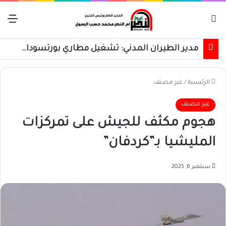
بحث عن
الق
مدير الطيران المدني: تشغيل مطاري بورتسودان والخرطوم على مدار 24 ساعة قريباً
الرئيسية
/
غير مصنف
غير مصنف
هجوم مكثف للجيش على تمركزات
المليشيا بـ”كردفان”
سبتمبر 6, 2025