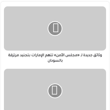
وثائق
جديدة
لـ
«مجلس
الأمن»
تتهم
الإمارات
بتجنيد
مرتزقة
بالسودان
وثائق جديدة لـ «مجلس الأمن» تتهم الإمارات بتجنيد مرتزقة
بالسودان
“كباشي”
يواصل
جولاته
بكردفان
ويتفقد
متحرك
الصياد