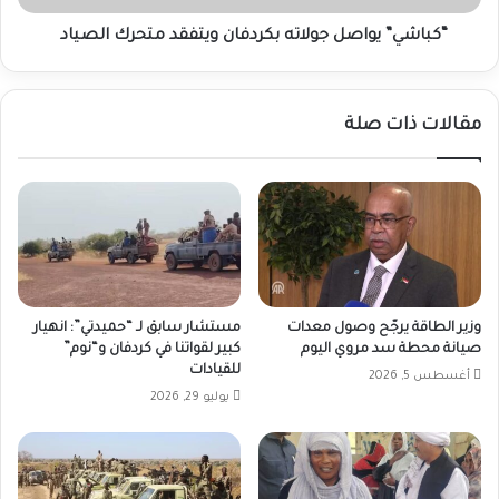
“كباشي” يواصل جولاته بكردفان ويتفقد متحرك الصياد
مقالات ذات صلة
وزير الطاقة يرجّح وصول معدات
مستشار سابق لـ “حميدتي”: انهيار
صيانة محطة سد مروي اليوم
كبير لقواتنا في كردفان و“نوم”
للقيادات
أغسطس 5, 2026
يوليو 29, 2026