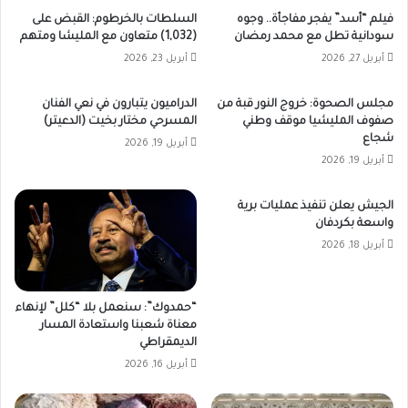
فيلم “أسد” يفجر مفاجأة.. وجوه
السلطات بالخرطوم: القبض على
سودانية تطل مع محمد رمضان
(1,032) متعاون مع المليشا ومتهم
أبريل 27, 2026
أبريل 23, 2026
مجلس الصحوة: خروج النور قبة من
الدراميون يتبارون في نعي الفنان
صفوف المليشيا موقف وطني
المسرحي مختار بخيت (الدعيتر)
شجاع
أبريل 19, 2026
أبريل 19, 2026
الجيش يعلن تنفيذ عمليات برية
واسعة بكردفان
أبريل 18, 2026
“حمدوك”: سنعمل بلا “كلل” لإنهاء
معناة شعبنا واستعادة المسار
الديمقراطي
أبريل 16, 2026