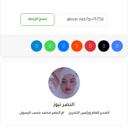
نسخ الرابط
فيسبوك
‫X
بينتيريست
ماسنجر
واتساب
تيلقرام
النصر نيوز
المدير العام ورئيس التحرير:
ام النصر محمد حسب الرسول