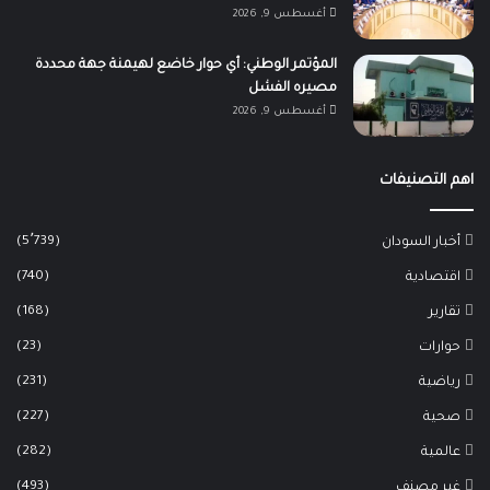
أغسطس 9, 2026
المؤتمر الوطني: أي حوار خاضع لهيمنة جهة محددة
مصيره الفشل
أغسطس 9, 2026
اهم التصنيفات
(5٬739)
أخبار السودان
(740)
اقتصادية
(168)
تقارير
(23)
حوارات
(231)
رياضية
(227)
صحية
(282)
عالمية
(493)
غير مصنف