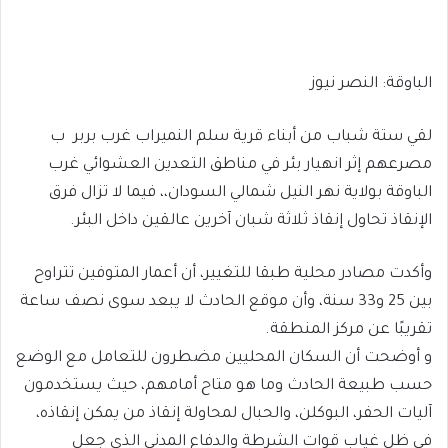
الباوقة: النصر نيوز
لقي ستة شباب من أبناء قرية سلم النميراب غرب بربر ب
مصرعهم إثر انهيار بئر في مناطق التعدين العشوائي غرب
الباوقة بولاية نهر النيل شمالي السودان،، فيما لا تزال فرق
الإنقاذ تحاول إنقاذ ثلاثة شبان آخرين عالقين داخل البئر.
وأكدت مصادر محلية طبقا للتغيير، أن أعمار المتوفين تتراوح
بين 25 و33 سنة، وأن موقع الحادث لا يبعد سوى نصف ساعة
تقريبًا عن مركز المنطقة.
و أوضحت أن السكان المحليين مضطرون للتعامل مع الوضع
حسب طبيعة الحادث وما هو متاح أمامهم، حيث يستخدمون
آليات الحفر، البوكلن، والحبال لمحاولة إنقاذ من يمكن إنقاذه،
في ظل غياب قوات الشرطة والدفاع المدني الذي جعل