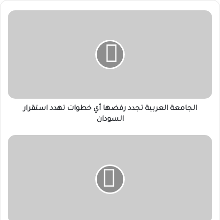
الجامعة
العربية
تجدد
رفضها
أي
خطوات
تهدد
استقرار
السودان
الجامعة العربية تجدد رفضها أي خطوات تهدد استقرار
السودان
مناوي:
أكثر
من
900
ألف
مواطن
بالفاشر
يعيشون