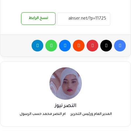
نسخ الرابط
فيسبوك
‫X
بينتيريست
ماسنجر
واتساب
تيلقرام
النصر نيوز
المدير العام ورئيس التحرير:
ام النصر محمد حسب الرسول