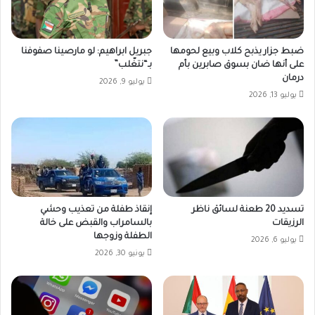
ضبط جزار يذبح كلاب وبيع لحومها
جبريل ابراهيم: لو مارصينا صفوفنا
على أنها ضان بسوق صابرين بأم
بـ“نتغّلب”
درمان
يوليو 9, 2026
يوليو 13, 2026
تسديد 20 طعنة لسائق ناظر
إنقاذ طفلة من تعذيب وحشي
الرزيقات
بالسامراب والقبض على خالة
الطفلة وزوجها
يوليو 6, 2026
يونيو 30, 2026