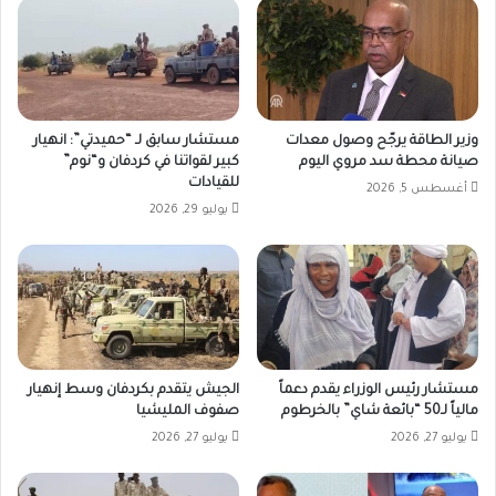
وزير الطاقة يرجّح وصول معدات
مستشار سابق لـ “حميدتي”: انهيار
صيانة محطة سد مروي اليوم
كبير لقواتنا في كردفان و“نوم”
للقيادات
أغسطس 5, 2026
يوليو 29, 2026
مستشار رئيس الوزراء يقدم دعماً
الجيش يتقدم بكردفان وسط إنهيار
مالياً لـ50 “بائعة شاي” بالخرطوم
صفوف المليشيا
يوليو 27, 2026
يوليو 27, 2026