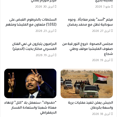
بمدينة بحري
مركز الأورام بمدني
مايو 1, 2026
أبريل 30, 2026
فيلم “أسد” يفجر مفاجأة.. وجوه
السلطات بالخرطوم: القبض على
سودانية تطل مع محمد رمضان
(1,032) متعاون مع المليشا ومتهم
أبريل 27, 2026
أبريل 23, 2026
مجلس الصحوة: خروج النور قبة من
الدراميون يتبارون في نعي الفنان
صفوف المليشيا موقف وطني
المسرحي مختار بخيت (الدعيتر)
شجاع
أبريل 19, 2026
أبريل 19, 2026
الجيش يعلن تنفيذ عمليات برية
“حمدوك”: سنعمل بلا “كلل” لإنهاء
واسعة بكردفان
معناة شعبنا واستعادة المسار
الديمقراطي
أبريل 18, 2026