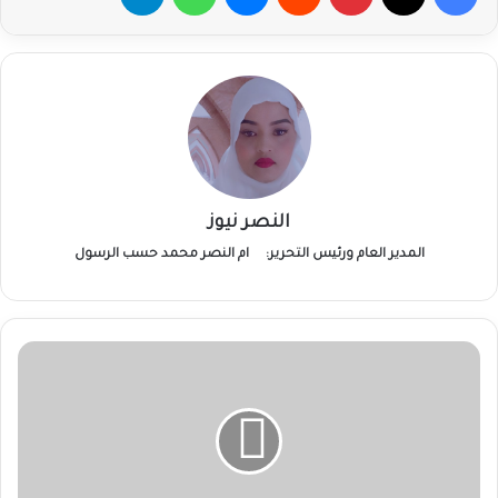
النصر نيوز
المدير العام ورئيس التحرير:
ام النصر محمد حسب الرسول
“السيادي”
يدعو
الدول
بإظهار
مواقفها
تجاه
القضية