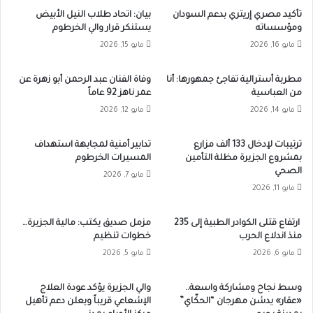
تأكيد مصري إريتري بدعم السودان
بيان: اتحاد طلاب النيل الأبيض
ومؤسساته
يستنكر قرار والي الخرطوم
مايو 16, 2026
مايو 15, 2026
مطربة أسترالية تفاجئ جمهورها: أنا
وفاة الفنان عبد الرحمن أبو زهرة عن
من العباسية
عمر ناهز 92 عاماً
مايو 14, 2026
مايو 12, 2026
ترتيبات لإدخال 133 ألف مزارع
تدابير أمنية لمجابهة استهداف
بمشروع الجزيرة مظلة التأمين
المسيرات الخرطوم
الصحي
مايو 7, 2026
مايو 11, 2026
ارتفاع قتلى الكوادر الطبية إلى 235
مزمل صديق يكتب: مالية الجزيرة…
منذ اندلاع الحرب
خطوات تنظيم
مايو 6, 2026
مايو 5, 2026
وسط نجاح ومشاركة واسعة..
والي الجزيرة يؤكد عودة العلاج
«عقار» يدشن مهرجان “الحكّاي”
الإشعاعي قريباً ويعلن دعم تأهيل