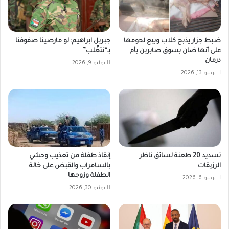
ضبط جزار يذبح كلاب وبيع لحومها
جبريل ابراهيم: لو مارصينا صفوفنا
على أنها ضان بسوق صابرين بأم
بـ“نتغّلب”
درمان
يوليو 9, 2026
يوليو 13, 2026
تسديد 20 طعنة لسائق ناظر
إنقاذ طفلة من تعذيب وحشي
الرزيقات
بالسامراب والقبض على خالة
الطفلة وزوجها
يوليو 6, 2026
يونيو 30, 2026