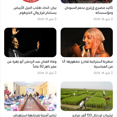
تأكيد مصري إريتري بدعم السودان
بيان: اتحاد طلاب النيل الأبيض
ومؤسساته
يستنكر قرار والي الخرطوم
مايو 16, 2026
مايو 15, 2026
مطربة أسترالية تفاجئ جمهورها: أنا
وفاة الفنان عبد الرحمن أبو زهرة عن
من العباسية
عمر ناهز 92 عاماً
مايو 14, 2026
مايو 12, 2026
ترتيبات لإدخال 133 ألف مزارع
تدابير أمنية لمجابهة استهداف