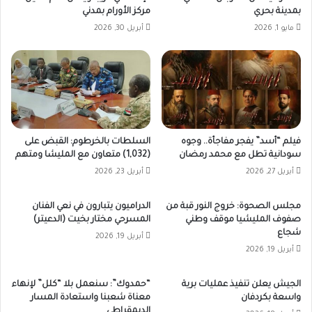
بمدينة بحري
مركز الأورام بمدني
مايو 1, 2026
أبريل 30, 2026
فيلم “أسد” يفجر مفاجأة.. وجوه
السلطات بالخرطوم: القبض على
سودانية تطل مع محمد رمضان
(1,032) متعاون مع المليشا ومتهم
أبريل 27, 2026
أبريل 23, 2026
مجلس الصحوة: خروج النور قبة من
الدراميون يتبارون في نعي الفنان
صفوف المليشيا موقف وطني
المسرحي مختار بخيت (الدعيتر)
شجاع
أبريل 19, 2026
أبريل 19, 2026
الجيش يعلن تنفيذ عمليات برية
“حمدوك”: سنعمل بلا “كلل” لإنهاء
واسعة بكردفان
معناة شعبنا واستعادة المسار
الديمقراطي