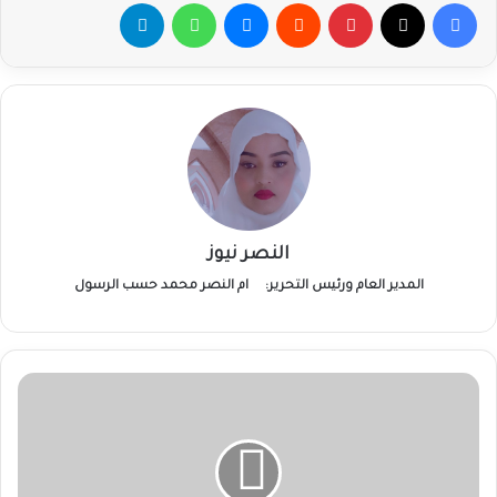
فيسبوك
‫X
بينتيريست
ماسنجر
واتساب
تيلقرام
النصر نيوز
المدير العام ورئيس التحرير:
ام النصر محمد حسب الرسول
الحج
والعمرة:
زيادة
حصة
الحجاج