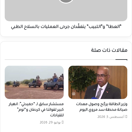
بالسلاح
الطبي
“العطا” و“اللبيب” يتفقّدان جرحى العمليات بالسلاح الطبي
مقالات ذات صلة
وزير الطاقة يرجّح وصول معدات
مستشار سابق لـ “حميدتي”: انهيار
صيانة محطة سد مروي اليوم
كبير لقواتنا في كردفان و“نوم”
للقيادات
أغسطس 5, 2026
يوليو 29, 2026