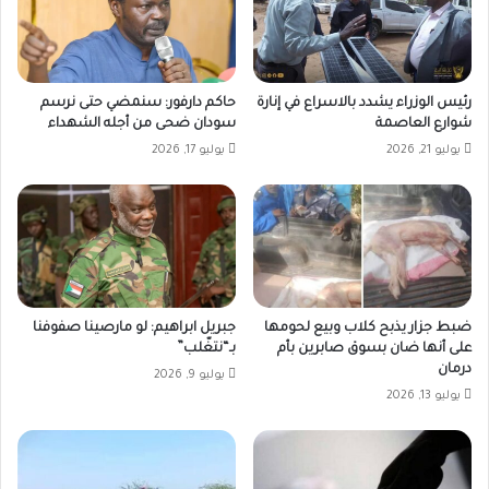
رئيس الوزراء يشدد بالاسراع في إنارة
حاكم دارفور: سنمضي حتى نرسم
شوارع العاصمة
سودان ضحى من أجله الشهداء
يوليو 21, 2026
يوليو 17, 2026
ضبط جزار يذبح كلاب وبيع لحومها
جبريل ابراهيم: لو مارصينا صفوفنا
على أنها ضان بسوق صابرين بأم
بـ“نتغّلب”
درمان
يوليو 9, 2026
يوليو 13, 2026