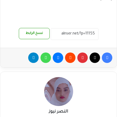
نسخ الرابط
فيسبوك
‫X
بينتيريست
ماسنجر
واتساب
تيلقرام
النصر نيوز