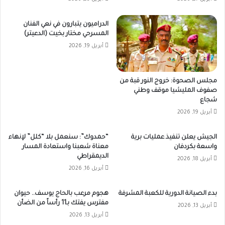
الدراميون يتبارون في نعي الفنان
المسرحي مختار بخيت (الدعيتر)
أبريل 19, 2026
مجلس الصحوة: خروج النور قبة من
صفوف المليشيا موقف وطني
شجاع
أبريل 19, 2026
الجيش يعلن تنفيذ عمليات برية
“حمدوك”: سنعمل بلا “كلل” لإنهاء
واسعة بكردفان
معناة شعبنا واستعادة المسار
الديمقراطي
أبريل 18, 2026
أبريل 16, 2026
بدء الصيانة الدورية للكعبة المشرفة
هجوم مرعب بالحاج يوسف.. حيوان
مفترس يفتك بـ11 رأساً من الضأن
أبريل 13, 2026
أبريل 13, 2026