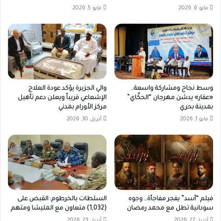
مايو 6, 2026
مايو 5, 2026
وسط نجاح ومشاركة واسعة..
والي الجزيرة يؤكد عودة العلاج
«عقار» يدشن مهرجان “الحكّاي”
الإشعاعي قريباً ويعلن دعم تأهيل
بمدينة بحري
مركز الأورام بمدني
مايو 1, 2026
أبريل 30, 2026
فيلم “أسد” يفجر مفاجأة.. وجوه
السلطات بالخرطوم: القبض على
سودانية تطل مع محمد رمضان
(1,032) متعاون مع المليشا ومتهم
أبريل 27, 2026
أبريل 23, 2026