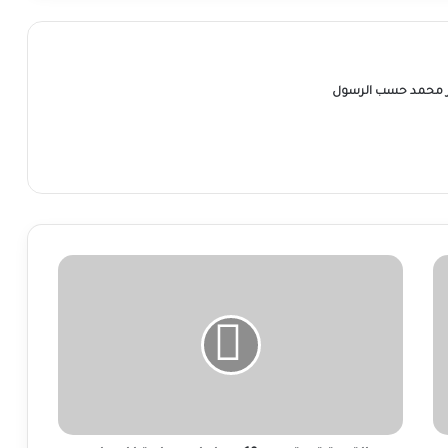
ر محمد حسب الرسول
التربية
تستوعب
19
معلما
ومعلمة
للعمل
بمدارس
الصداقة
السودانية