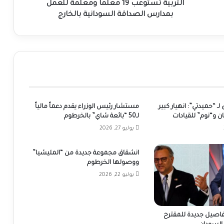
بالخارج
التربية تستوعب 19 معلما ومعلمة للعمل
بمدارس الصداقة السودانية بالخارج
 “حميدتي”: انهيار كبير
مستشار رئيس الوزراء يقدم دعماً مالياً
ان و“نوم” للقيادات
لـ50 “بائعة شاي” بالخرطوم
يوليو 27, 2026
انشقاق مجموعة جديدة من “المليشيا”
ووصولها الخرطوم
يوليو 22, 2026
 تفاصيل جديدة للمقترح