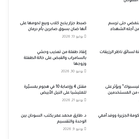
 السودان
سنمضي حتى نرسم
ضبط جزار يذبح كلاب وبيع لحومها على
 أجله الشهداء
أنها ضان بسوق صابرين بأم درمان
يوليو 13, 2026
إنقاذ طفلة من تعذيب وحشي
بالسامراب والقبض على خالة الطفلة
وزوجها
يونيو 30, 2026
سبوك” ويؤثر على
مقتل 4 وإصابة 10 في هجوم بمسيّرة
من المستخدمين
للمليشيا على النيل الأبيض
يونيو 21, 2026
ومة الجزيرة ووفد أممي
د. طارق محمد عمر يكتب: السودان بين
الوحدة والتقسيم
يونيو 9, 2026