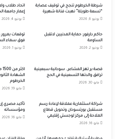
شرطة الخرطوم تنجح في توقيف عصابة
اتحاد طلاب ولا
“تسعة طويلة” نهبت فنانة شهيرة
إعمار جامعة ا
يونيو 6, 2026
يونيو 4, 2026
حاكم دارفور: حماية المدنيين لاتقبل
توقعات بمرور 
الساومة
فوق سماء الس
يونيو 2, 2026
يونيو 1, 2026
قصة بر تهز المشاعر.. سودانية سبعينية
اك
ترافق والدتها التسعينية في الحج
الشهادة الثانوي
الخرطوم
مايو 30, 2026
مايو 19, 2026
شراكة استثمارية عملاقة لإعادة رسم
تأكيد مصري إر
مستقبل بورتسودان وتحويل قطاع
ومؤسساته
الملاحة إلى مركز لوجستي إقليمي
مايو 16, 2026
مايو 16, 2026
مطربة أسترالية تفاجئ جمهورها: أنا من
وفاة الفنان عبد