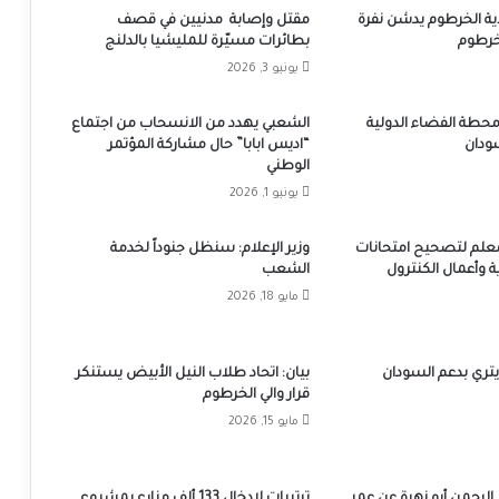
ية الخرطوم يدشن نفرة
مقتل وإصابة مدنيين في قصف
لخرطوم
بطائرات مسيّرة للمليشيا بالدلنج
يونيو 3, 2026
محطة الفضاء الدولية
الشعبي يهدد من الانسحاب من اجتماع
ودان
“اديس ابابا” حال مشاركة المؤتمر
الوطني
يونيو 1, 2026
ثر من 1500 معلم لتصحيح امتحانات
وزير الإعلام: سنظل جنوداً لخدمة
ة وأعمال الكنترول
الشعب
مايو 18, 2026
يتري بدعم السودان
بيان: اتحاد طلاب النيل الأبيض يستنكر
قرار والي الخرطوم
مايو 15, 2026
 الرحمن أبو زهرة عن عمر
ترتيبات لإدخال 133 ألف مزارع بمشروع