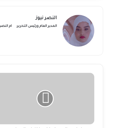
النصر نيوز
المدير العام ورئيس التحرير:
ام النص
د.ابراهيم
الصديق
يكتب:
لقاءات
البرهان
مع
بعض
الشباب