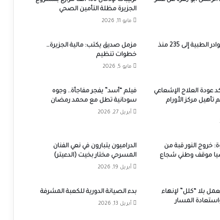
الجزيرة مظلة التأمين الصحي
مايو 11, 2026
ارتفاع قتلى الكوادر الطبية إلى 235 منذ
مزمل صديق يكتب: مالية الجزيرة…
خطوات تنظيم
مايو 5, 2026
كد عودة العلاج الإشعاعي
فيلم “أسد” يفجر مفاجأة.. وجوه
م تأهيل مركز الأورام
سودانية تطل مع محمد رمضان
أبريل 27, 2026
خروج النور قبة من
الدراميون يتبارون في نعي الفنان
ا موقف وطني شجاع
المسرحي مختار بخيت (الدعيتر)
أبريل 19, 2026
ل بلا “كلل” لإنهاء
بدء الصيانة الدورية للكعبة المشرفة
استعادة المسار
أبريل 13, 2026