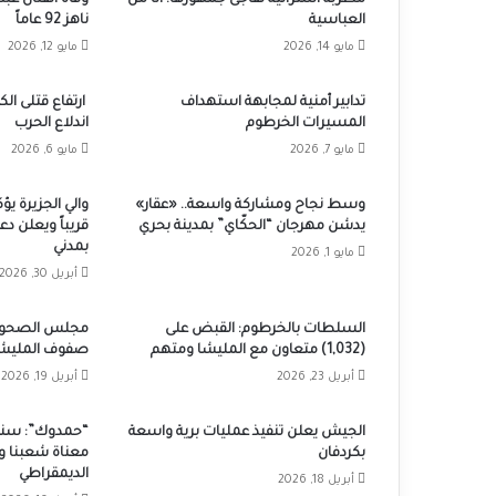
العباسية
ناهز 92 عاماً
مايو 14, 2026
مايو 12, 2026
تدابير أمنية لمجابهة استهداف
المسيرات الخرطوم
اندلاع الحرب
مايو 7, 2026
مايو 6, 2026
وسط نجاح ومشاركة واسعة.. «عقار»
والي الجزيرة يؤ
يدشن مهرجان “الحكّاي” بمدينة بحري
قريباً ويعلن دع
بمدني
مايو 1, 2026
أبريل 30, 2026
السلطات بالخرطوم: القبض على
مجلس الصحوة: 
(1,032) متعاون مع المليشا ومتهم
صفوف المليشي
أبريل 23, 2026
أبريل 19, 2026
الجيش يعلن تنفيذ عمليات برية واسعة
“حمدوك”: سنعم
بكردفان
معناة شعبنا و
الديمقراطي
أبريل 18, 2026