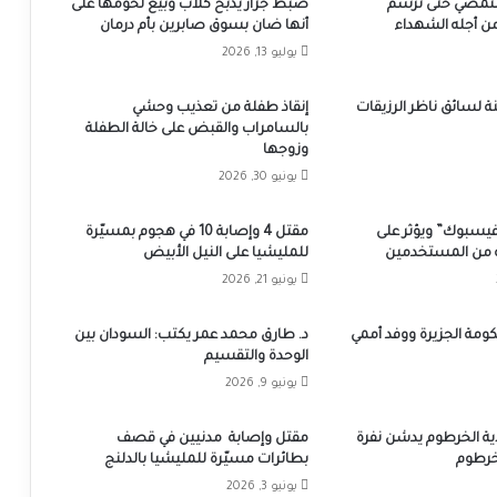
سنمضي حتى نرسم
ضبط جزار يذبح كلاب وبيع لحومها على
 أجله الشهداء
أنها ضان بسوق صابرين بأم درمان
يوليو 13, 2026
إنقاذ طفلة من تعذيب وحشي
بالسامراب والقبض على خالة الطفلة
وزوجها
يونيو 30, 2026
سبوك” ويؤثر على
مقتل 4 وإصابة 10 في هجوم بمسيّرة
من المستخدمين
للمليشيا على النيل الأبيض
يونيو 21, 2026
ومة الجزيرة ووفد أممي
د. طارق محمد عمر يكتب: السودان بين
الوحدة والتقسيم
يونيو 9, 2026
ية الخرطوم يدشن نفرة
مقتل وإصابة مدنيين في قصف
لخرطوم
بطائرات مسيّرة للمليشيا بالدلنج
يونيو 3, 2026