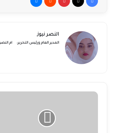
النصر نيوز
المدير العام ورئيس التحرير:
ام النص
لجان
مقاومة:
انتشار
واسع
للحميات
والملاريا
والالتهابات