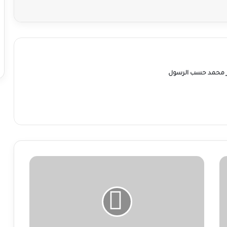
ر محمد حسب الرسول
مقتل
10
أشخاص
غرقًا
بجنوب
دارفور