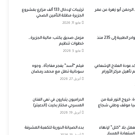
 الرحمن أبو زهرة عن عمر
ترتيبات لإدخال 133 ألف مزارع بمشروع
الجزيرة مظلة التأمين الصحي
مايو 11, 2026
ارتفاع قتلى الكوادر الطبية إلى 235 منذ
مزمل صديق يكتب: مالية الجزيرة…
خطوات تنظيم
مايو 5, 2026
كد عودة العلاج الإشعاعي
فيلم “أسد” يفجر مفاجأة.. وجوه
م تأهيل مركز الأورام
سودانية تطل مع محمد رمضان
أبريل 27, 2026
خروج النور قبة من
الدراميون يتبارون في نعي الفنان
ا موقف وطني شجاع
المسرحي مختار بخيت (الدعيتر)
أبريل 19, 2026
ل بلا “كلل” لإنهاء
بدء الصيانة الدورية للكعبة المشرفة
استعادة المسار