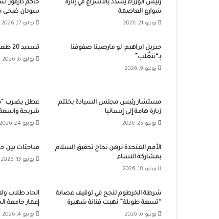
رئيس الوزراء يشدد بالاسراع في إنارة
حاكم دارفور: 
شوارع العاصمة
سودان ضحى من
يوليو 21, 2026
يوليو 17, 2026
جبريل ابراهيم: لو مارصينا صفوفنا
تسديد 20 طعنة لسائق ناظر الرزيقات
بـ“نتغّلب”
يوليو 6, 2026
يوليو 9, 2026
مستشار رئيس مجلس السيادة يختتم
عطل يضرب “في
زيارة هامة إلى إسبانيا
شريحة واسعة 
يونيو 25, 2026
يونيو 24, 2026
الأمم المتحدة ترهن نجاح تحقيق السلام
مباحثات بين حك
بمشاركة النساء
يونيو 13, 2026
يونيو 18, 2026
شرطة الخرطوم تنجح في توقيف عصابة
اتحاد طلاب ولا
“تسعة طويلة” نهبت فنانة شهيرة
إعمار جامعة ا
يونيو 6, 2026
يونيو 4, 2026