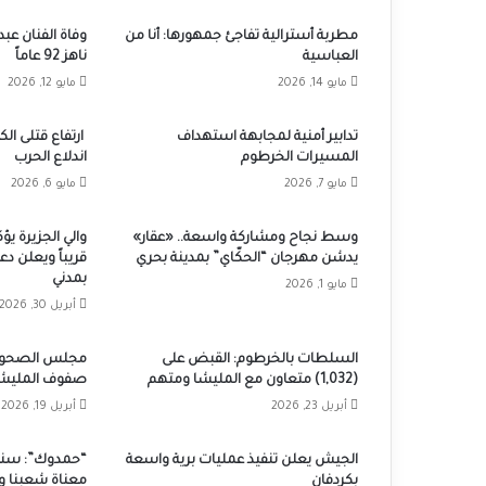
مطربة أسترالية تفاجئ جمهورها: أنا من
وفاة الفنان عبد
العباسية
ناهز 92 عاماً
مايو 14, 2026
مايو 12, 2026
تدابير أمنية لمجابهة استهداف
المسيرات الخرطوم
اندلاع الحرب
مايو 7, 2026
مايو 6, 2026
وسط نجاح ومشاركة واسعة.. «عقار»
والي الجزيرة يؤ
يدشن مهرجان “الحكّاي” بمدينة بحري
قريباً ويعلن دع
بمدني
مايو 1, 2026
أبريل 30, 2026
السلطات بالخرطوم: القبض على
مجلس الصحوة: 
(1,032) متعاون مع المليشا ومتهم
صفوف المليشي
أبريل 23, 2026
أبريل 19, 2026
الجيش يعلن تنفيذ عمليات برية واسعة
“حمدوك”: سنعم
بكردفان
معناة شعبنا و