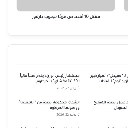
مقتل 10 أشخاص غرقًا بجنوب دارفور
 “حميدتي”: انهيار كبير
مستشار رئيس الوزراء يقدم دعماً مالياً
ان و“نوم” للقيادات
لـ50 “بائعة شاي” بالخرطوم
يوليو 27, 2026
 تفاصيل جديدة للمقترح
انشقاق مجموعة جديدة من “المليشيا”
 السودان
ووصولها الخرطوم
يوليو 22, 2026