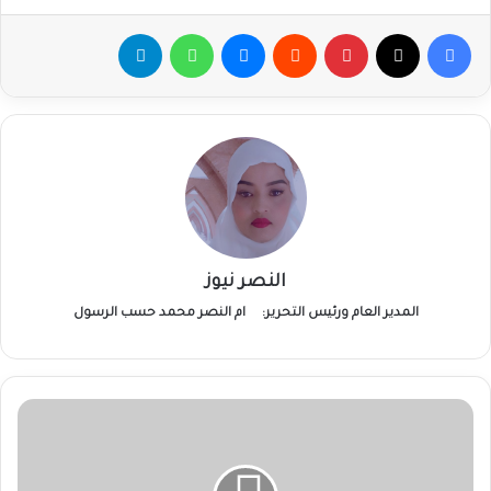
فيسبوك
‫X
بينتيريست
ماسنجر
واتساب
تيلقرام
النصر نيوز
المدير العام ورئيس التحرير:
ام النصر محمد حسب الرسول
1200
سوداني
يغادرون
القاهرة