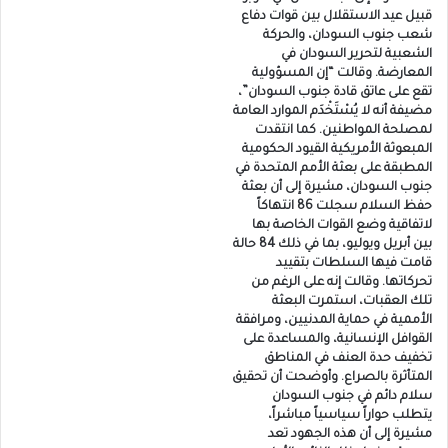
قبيل عيد الاستقلال بين قوات دفاع
شعب جنوب السودان، والحركة
الشعبية لتحرير السودان في
المعارضة. وقالت “إن المسؤولية
تقع على عاتق قادة جنوب السودان”،
مضيفة أنه لا يُسْتَخْدَم الموارد العامة
لمصلحة المواطنين. كما انتقدت
المبعوثة الأمريكية القيود الحكومية
المطبقة على بعثة الأمم المتحدة في
جنوب السودان، مشيرة إلى أن بعثة
حفظ السلام سجلت 86 انتهاكاً
لاتفاقية وضع القوات الخاصة بها
بين أبريل ويوليو، بما في ذلك 84 حالة
قامت فيها السلطات بتقييد
تحركاتها. وقالت إنه على الرغم من
تلك العقبات، استمرت البعثة
الأممية في حماية المدنيين، ومرافقة
القوافل الإنسانية، والمساعدة على
تخفيف حدة العنف في المناطق
المتأثرة بالصراع. وأوضحت أن تحقيق
سلام دائم في جنوب السودان
يتطلب حواراً سياسياً مباشراً،
مشيرة إلى أن هذه الجهود تعد