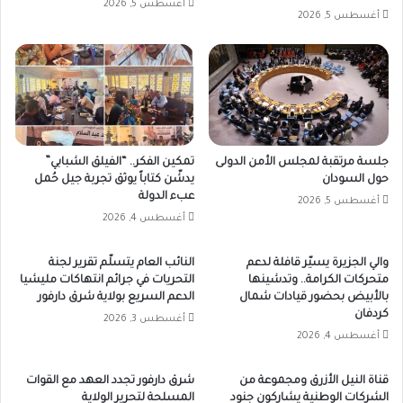
أغسطس 5, 2026
أغسطس 5, 2026
جلسة مرتقبة لمجلس الأمن الدولى
تمكين الفكر.. “الفيلق الشبابي”
حول السودان
يدشّن كتاباً يوثق تجربة جيل حُمل
عبء الدولة
أغسطس 5, 2026
أغسطس 4, 2026
والي الجزيرة يسيّر قافلة لدعم
النائب العام يتسلّم تقرير لجنة
متحركات الكرامة.. وتدشينها
التحريات في جرائم انتهاكات مليشيا
بالأبيض بحضور قيادات شمال
الدعم السريع بولاية شرق دارفور
كردفان
أغسطس 3, 2026
أغسطس 4, 2026
قناة النيل الأزرق ومجموعة من
شرق دارفور تجدد العهد مع القوات
الشركات الوطنية يشاركون جنود
المسلحة لتحرير الولاية