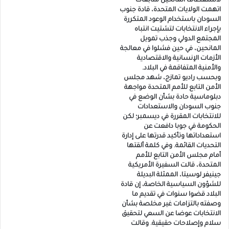
لاستعطاف المانحين متابعات-
اتهمت الولايات المتحدة، قادة جنوب
السودان باستخدام الوعود المتكررة
بإجراء الانتخابات لتشتيت انتباه
المجتمع الدولي وجذب تمويل
المانحين، في حين فشلوا في معالجة
الأزمات الإنسانية والاقتصادية
والأمنية المتفاقمة في البلاد.
وبحسب راديو تمازج، شهد مجلس
الأمن التابع للأمم المتحدة مواجهة
دبلوماسية حادة بشأن الوضع في
جنوب السودان والاستعدادات
للانتخابات المقررة في ديسمبر؛ لكن
الحكومة في جوبا دافعت عن
استعداداتها وتأكيد قدرتها على إدارة
التحديات القائمة. وفي كلمة ألقتها
أمام مجلس الأمن التابع للأمم
المتحدة، قالت السفيرة الأمريكية
جينيفر لوسيتا، الممثلة البديلة
للشؤون السياسية الخاصة، إن قادة
البلاد قضوا سنوات في تقديم ما
وصفته بالتزامات غير مخلصة بشأن
الانتخابات عوضا عن السعي لتحقيق
سلام وإصلاحات حقيقية. وقالت