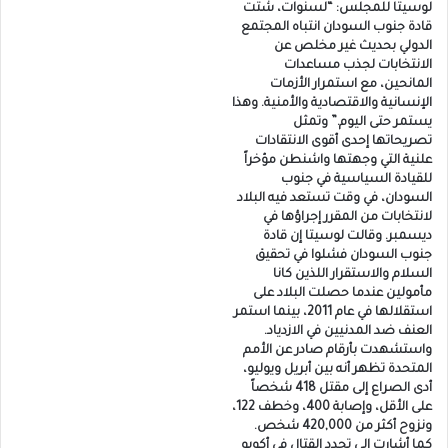
لوسيتا للمجلس: “لسنوات، شتت
قادة جنوب السودان انتباه المجتمع
الدولي بحديث غير مخلص عن
الانتخابات لجذب مساعدات
المانحين، مع استمرار الأزمات
الإنسانية والاقتصادية والأمنية. وهذا
يستمر حتى اليوم.” وتمثل
تصريحاتها إحدى أقوى الانتقادات
علنية التي وجهتها واشنطن مؤخراً
للقيادة السياسية في جنوب
السودان، في وقت تستعد فيه البلاد
لانتخابات من المقرر إجراؤها في
ديسمبر. وقالت لوسيتا إن قادة
جنوب السودان فشلوا في تحقيق
السلام والاستقرار اللذين كانا
مأمولين عندما حصلت البلاد على
استقلالها في عام 2011، بينما استمر
العنف ضد المدنيين في الازدياد.
واستشهدت بأرقام صادر عن الأمم
المتحدة تظهر أنه بين أبريل ويوليو،
أدى الصراع إلى مقتل 418 شخصاً
على الأقل، وإصابة 400، وخطف 122،
ونزوح أكثر من 420,000 شخص.
كما أشارت إلى تجدد القتال في أكوبو