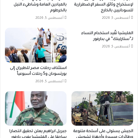
لإستخراج وثائق السفر الإضطرارية
بالميادين العامة وشاطيء النيل
للسودانيين بالخارج
بالخرطوم
أغسطس 5, 2026
أغسطس 5, 2026
المليشيا تقّيد استخدام النساء
لـ”ستارلينك” في بدارفور
أغسطس 5, 2026
استئناف رحلات مصر للطيران إلى
بورتسودان و5 رحلات أسبوعياً
أغسطس 5, 2026
الجيش يستولى على أسلحة متنوعة
جبريل ابراهيم يعلن تحقيق انتصارا
وطائرات مسيرة وأجهزة تشويش
ساحقا على المليشيا بغرب دارفور