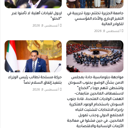
جامعة الجزيرة تختتم دورة تدريبية في
اردول لقيادات أهلية: لا تأمنوا غدر
التميز الإداري والأداء المؤسسي
“الحلو”
للكوادر المالية
أغسطس 8, 2026
أغسطس 8, 2026
مواجهة دبلوماسية حادة بمجلس
حركة مسلحة تطالب رئيس الوزراء
الامن بشأن الوضع بجنوب السودان
بتنفيذ إتفاق السلام نصاً
واشنطن تتهم جوبا بـ”الخداع”
أغسطس 8, 2026
لاستعطاف المانحين متابعات-
اتهمت الولايات المتحدة، قادة جنوب
السودان باستخدام الوعود المتكررة
بإجراء الانتخابات لتشتيت انتباه
المجتمع الدولي وجذب تمويل
المانحين، في حين فشلوا في معالجة
الأزمات الإنسانية والاقتصادية