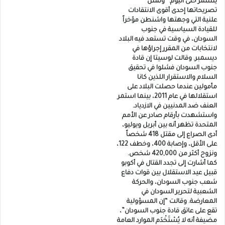
يستمر حتى اليوم.” وتمثل
تصريحاتها إحدى أقوى الانتقادات
علنية التي وجهتها واشنطن مؤخراً
للقيادة السياسية في جنوب
السودان، في وقت تستعد فيه البلاد
لانتخابات من المقرر إجراؤها في
ديسمبر. وقالت لوسيتا إن قادة
جنوب السودان فشلوا في تحقيق
السلام والاستقرار اللذين كانا
مأمولين عندما حصلت البلاد على
استقلالها في عام 2011، بينما استمر
العنف ضد المدنيين في الازدياد.
واستشهدت بأرقام صادر عن الأمم
المتحدة تظهر أنه بين أبريل ويوليو،
أدى الصراع إلى مقتل 418 شخصاً
على الأقل، وإصابة 400، وخطف 122،
ونزوح أكثر من 420,000 شخص.
كما أشارت إلى تجدد القتال في أكوبو
قبيل عيد الاستقلال بين قوات دفاع
شعب جنوب السودان، والحركة
الشعبية لتحرير السودان في
المعارضة. وقالت “إن المسؤولية
تقع على عاتق قادة جنوب السودان”،
مضيفة أنه لا يُسْتَخْدَم الموارد العامة