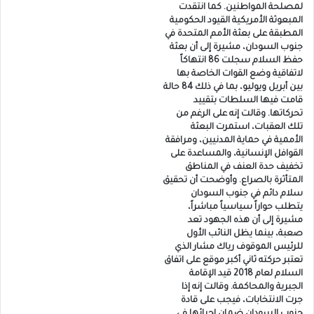
لمصلحة المواطنين. كما انتقدت
المبعوثة الأمريكية القيود الحكومية
المطبقة على بعثة الأمم المتحدة في
جنوب السودان، مشيرة إلى أن بعثة
حفظ السلام سجلت 86 انتهاكاً
لاتفاقية وضع القوات الخاصة بها
بين أبريل ويوليو، بما في ذلك 84 حالة
قامت فيها السلطات بتقييد
تحركاتها. وقالت إنه على الرغم من
تلك العقبات، استمرت البعثة
الأممية في حماية المدنيين، ومرافقة
القوافل الإنسانية، والمساعدة على
تخفيف حدة العنف في المناطق
المتأثرة بالصراع. وأوضحت أن تحقيق
سلام دائم في جنوب السودان
يتطلب حواراً سياسياً مباشراً،
مشيرة إلى أن هذه الجهود تعد
صعبة، بينما يظل النائب الأول
للرئيس الموقوف رياك مشار الذي
تعتبر حركته ثاني أكبر موقع على اتفاق
السلام لعام 2018 قيد الإقامة
الجبرية والمحاكمة. وقالت إنه إذا
جرت الانتخابات، فيجب على قادة