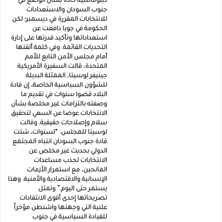
دبلوماسية حادة بشأن الوضع في
جنوب السودان والاستعدادات
للانتخابات المقررة في ديسمبر؛ لكن
الحكومة في جوبا دافعت عن
استعداداتها وتأكيد قدرتها على إدارة
التحديات القائمة. وفي كلمة ألقتها
أمام مجلس الأمن التابع للأمم
المتحدة، قالت السفيرة الأمريكية
جينيفر لوسيتا، الممثلة البديلة
للشؤون السياسية الخاصة، إن قادة
البلاد قضوا سنوات في تقديم ما
وصفته بالتزامات غير مخلصة بشأن
الانتخابات عوضا عن السعي لتحقيق
سلام وإصلاحات حقيقية. وقالت
لوسيتا للمجلس: “لسنوات، شتت
قادة جنوب السودان انتباه المجتمع
الدولي بحديث غير مخلص عن
الانتخابات لجذب مساعدات
المانحين، مع استمرار الأزمات
الإنسانية والاقتصادية والأمنية. وهذا
يستمر حتى اليوم.” وتمثل
تصريحاتها إحدى أقوى الانتقادات
علنية التي وجهتها واشنطن مؤخراً
للقيادة السياسية في جنوب