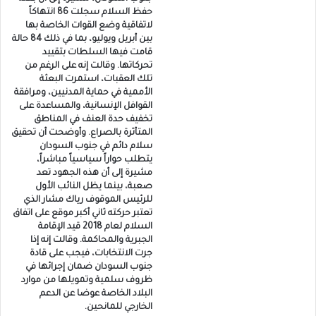
حفظ السلام سجلت 86 انتهاكاً
لاتفاقية وضع القوات الخاصة بها
بين أبريل ويوليو، بما في ذلك 84 حالة
قامت فيها السلطات بتقييد
تحركاتها. وقالت إنه على الرغم من
تلك العقبات، استمرت البعثة
الأممية في حماية المدنيين، ومرافقة
القوافل الإنسانية، والمساعدة على
تخفيف حدة العنف في المناطق
المتأثرة بالصراع. وأوضحت أن تحقيق
سلام دائم في جنوب السودان
يتطلب حواراً سياسياً مباشراً،
مشيرة إلى أن هذه الجهود تعد
صعبة، بينما يظل النائب الأول
للرئيس الموقوف رياك مشار الذي
تعتبر حركته ثاني أكبر موقع على اتفاق
السلام لعام 2018 قيد الإقامة
الجبرية والمحاكمة. وقالت إنه إذا
جرت الانتخابات، فيجب على قادة
جنوب السودان ضمان إجرائها في
ظروف سلمية وتمويلها من موارد
البلاد الخاصة عوضا عن الدعم
الخارجي للمانحين.