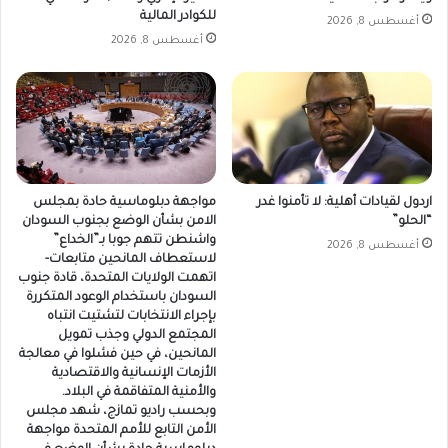
للكوادر المالية
أغسطس 8, 2026
أغسطس 8, 2026
اردول لقيادات أهلية: لا تأمنوا غدر
مواجهة دبلوماسية حادة بمجلس
“الحلو”
الامن بشأن الوضع بجنوب السودان
واشنطن تتهم جوبا بـ”الخداع”
أغسطس 8, 2026
لاستعطاف المانحين متابعات-
اتهمت الولايات المتحدة، قادة جنوب
السودان باستخدام الوعود المتكررة
بإجراء الانتخابات لتشتيت انتباه
المجتمع الدولي وجذب تمويل
المانحين، في حين فشلوا في معالجة
الأزمات الإنسانية والاقتصادية
والأمنية المتفاقمة في البلاد.
وبحسب راديو تمازج، شهد مجلس
الأمن التابع للأمم المتحدة مواجهة