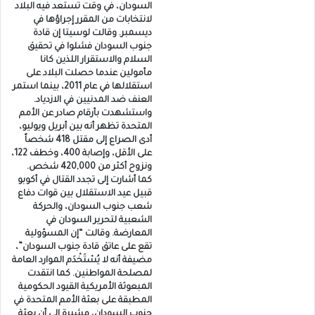
السودان، في وقت تستعد فيه البلاد
لانتخابات من المقرر إجراؤها في
ديسمبر. وقالت لوسيتا إن قادة
جنوب السودان فشلوا في تحقيق
السلام والاستقرار اللذين كانا
مأمولين عندما حصلت البلاد على
استقلالها في عام 2011، بينما استمر
العنف ضد المدنيين في الازدياد.
واستشهدت بأرقام صادر عن الأمم
المتحدة تظهر أنه بين أبريل ويوليو،
أدى الصراع إلى مقتل 418 شخصاً
على الأقل، وإصابة 400، وخطف 122،
ونزوح أكثر من 420,000 شخص.
كما أشارت إلى تجدد القتال في أكوبو
قبيل عيد الاستقلال بين قوات دفاع
شعب جنوب السودان، والحركة
الشعبية لتحرير السودان في
المعارضة. وقالت “إن المسؤولية
تقع على عاتق قادة جنوب السودان”،
مضيفة أنه لا يُسْتَخْدَم الموارد العامة
لمصلحة المواطنين. كما انتقدت
المبعوثة الأمريكية القيود الحكومية
المطبقة على بعثة الأمم المتحدة في
جنوب السودان، مشيرة إلى أن بعثة