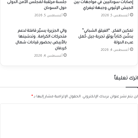
إصابات سودانيين في مواجهات بين
جلسة مرتقبة لمجلس الأمن الدولى
الجيش الإثيوبي وجبهة تيغراي
حول السودان
أغسطس 5, 2026
أغسطس 5, 2026
تمكين الفكر.. “الفيلق الشبابي”
والي الجزيرة يسيّر قافلة لدعم
يدشّن كتاباً يوثق تجربة جيل حُمل
متحركات الكرامة.. وتدشينها
عبء الدولة
بالأبيض بحضور قيادات شمال
كردفان
أغسطس 4, 2026
أغسطس 4, 2026
اترك تعليقاً
لن يتم نشر عنوان بريدك الإلكتروني.
الحقول الإلزامية مشار إليها بـ
*
ا
ل
ت
ع