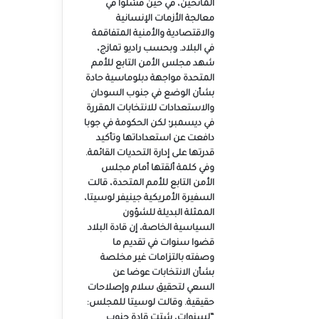
المانحين، في حين فشلوا في
معالجة الأزمات الإنسانية
والاقتصادية والأمنية المتفاقمة
في البلاد. وبحسب راديو تمازج،
شهد مجلس الأمن التابع للأمم
المتحدة مواجهة دبلوماسية حادة
بشأن الوضع في جنوب السودان
والاستعدادات للانتخابات المقررة
في ديسمبر؛ لكن الحكومة في جوبا
دافعت عن استعداداتها وتأكيد
قدرتها على إدارة التحديات القائمة.
وفي كلمة ألقتها أمام مجلس
الأمن التابع للأمم المتحدة، قالت
السفيرة الأمريكية جينيفر لوسيتا،
الممثلة البديلة للشؤون
السياسية الخاصة، إن قادة البلاد
قضوا سنوات في تقديم ما
وصفته بالتزامات غير مخلصة
بشأن الانتخابات عوضا عن
السعي لتحقيق سلام وإصلاحات
حقيقية. وقالت لوسيتا للمجلس:
“لسنوات، شتت قادة جنوب