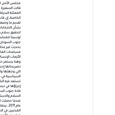
مجلس الأمن الت
قالت السفيرة ا
الممثلة البديل
الخاصة، إن قاد
تقديم ما وصفته
بشأن الانتخاب
لتحقيق سلام و
لوسيتا للمجل
جنوب السودان ا
بحديث غير مخل
مساعدات المان
الأزمات الإنسان
وهذا يستمر حتى
تصريحاتها إحدى
التي وجهتها وا
السياسية في ج
تستعد فيه البلا
إجراؤها في ديس
قادة جنوب الس
السلام والاستقر
عندما حصلت الب
عام 2011
المدنيين في ال