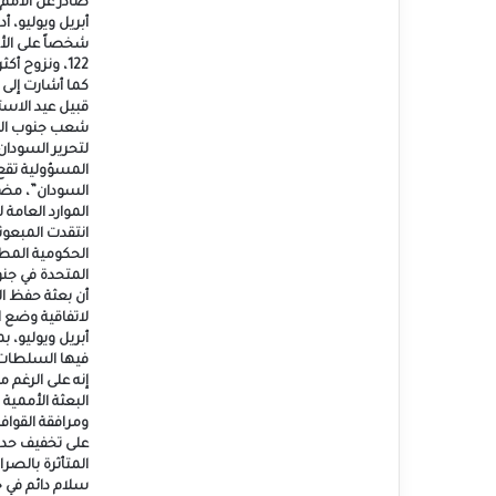
صادر عن الأمم 
كما أشارت إلى ت
قبيل عيد الاست
شعب جنوب السو
لتحرير السودان
المسؤولية تقع
السودان”، مضيفة
الموارد العامة
انتقدت المبعوثة
الحكومية المطب
المتحدة في جن
لاتفاقية وضع ا
فيها السلطات ب
إنه على الرغم 
البعثة الأممية 
ومرافقة القواف
على تخفيف حدة
المتأثرة بالصر
سلام دائم في 