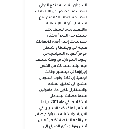
السودان انتباه المجتمع الدولي
بحديث غير مخلص عن الانتخابات
لجذب مساعدات المانحين، مع
استمرار الأزمات الإنسانية
والاقتصادية والأمنية. وهذا
يستمر حتى اليوم.” وتمثل
تصريحاتها إحدى أقوى الانتقادات
علنية التي وجهتها واشنطن
مؤخراً للقيادة السياسية في
جنوب السودان، في وقت تستعد
فيه البلاد لانتخابات من المقرر
إجراؤها في ديسمبر. وقالت
لوسيتا إن قادة جنوب السودان
فشلوا في تحقيق السلام
والاستقرار اللذين كانا مأمولين
عندما حصلت البلاد على
استقلالها في عام 2011، بينما
استمر العنف ضد المدنيين في
الازدياد. واستشهدت بأرقام صادر
عن الأمم المتحدة تظهر أنه بين
أبريل ويوليو، أدى الصراع إلى