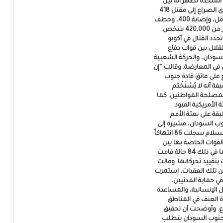
المتحدة تظهر أنه بين
أبريل ويوليو، أدى الصراع إلى مقتل 418
شخصاً على الأقل، وإصابة 400، وخطف
122، ونزوح أكثر من 420,000 شخص.
جدد القتال في أكوبو
قلال بين قوات دفاع
دان، والحركة الشعبية
 في المعارضة. وقالت “إن
 على عاتق قادة جنوب
 أنه لا يُسْتَخْدَم
 لمصلحة المواطنين. كما
 الأمريكية القيود
قة على بعثة الأمم
وب السودان، مشيرة إلى
أن بعثة حفظ السلام سجلت 86 انتهاكاً
لقوات الخاصة بها بين
أبريل ويوليو، بما في ذلك 84 حالة قامت
تقييد تحركاتها. وقالت
من تلك العقبات، استمرت
في حماية المدنيين،
ل الإنسانية، والمساعدة
 العنف في المناطق
اع. وأوضحت أن تحقيق
جنوب السودان يتطلب