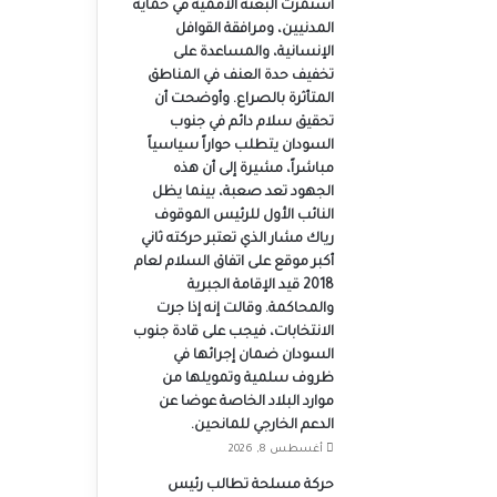
استمرت البعثة الأممية في حماية
المدنيين، ومرافقة القوافل
الإنسانية، والمساعدة على
تخفيف حدة العنف في المناطق
المتأثرة بالصراع. وأوضحت أن
تحقيق سلام دائم في جنوب
السودان يتطلب حواراً سياسياً
مباشراً، مشيرة إلى أن هذه
الجهود تعد صعبة، بينما يظل
النائب الأول للرئيس الموقوف
رياك مشار الذي تعتبر حركته ثاني
أكبر موقع على اتفاق السلام لعام
2018 قيد الإقامة الجبرية
والمحاكمة. وقالت إنه إذا جرت
الانتخابات، فيجب على قادة جنوب
السودان ضمان إجرائها في
ظروف سلمية وتمويلها من
موارد البلاد الخاصة عوضا عن
الدعم الخارجي للمانحين.
أغسطس 8, 2026
حركة مسلحة تطالب رئيس