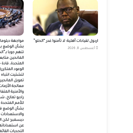
اردول لقيادات أهلية: لا تأمنوا غدر “الحلو”
مواجهة دبلوما
بشأن الوضع ب
أغسطس 8, 2026
تتهم جوبا بـ”
المانحين متابع
المتحدة، قادة
الوعود المتكررة 
لتشتيت انتباه 
تمويل المانحين
معالجة الأزمات
والأمنية المتف
راديو تمازج، ش
للأمم المتحدة 
بشأن الوضع ف
والاستعدادات ل
ديسمبر؛ لكن ا
عن استعداداتها 
التحديات القائم