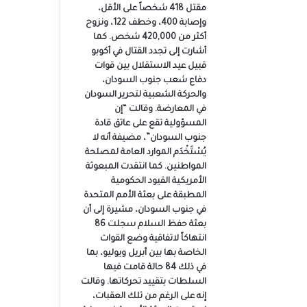
مقتل 418 شخصاً على الأقل،
وإصابة 400، وخطف 122، ونزوح
أكثر من 420,000 شخص. كما
أشارت إلى تجدد القتال في أكوبو
قبيل عيد الاستقلال بين قوات
دفاع شعب جنوب السودان،
والحركة الشعبية لتحرير السودان
في المعارضة. وقالت “إن
المسؤولية تقع على عاتق قادة
جنوب السودان”، مضيفة أنه لا
يُسْتَخْدَم الموارد العامة لمصلحة
المواطنين. كما انتقدت المبعوثة
الأمريكية القيود الحكومية
المطبقة على بعثة الأمم المتحدة
في جنوب السودان، مشيرة إلى أن
بعثة حفظ السلام سجلت 86
انتهاكاً لاتفاقية وضع القوات
الخاصة بها بين أبريل ويوليو، بما
في ذلك 84 حالة قامت فيها
السلطات بتقييد تحركاتها. وقالت
إنه على الرغم من تلك العقبات،