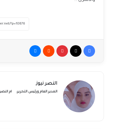
والأسرى ..
فيسبوك
‫X
بينتيريست
ماسنجر
النصر نيوز
المدير العام ورئيس التحرير:
ام النص