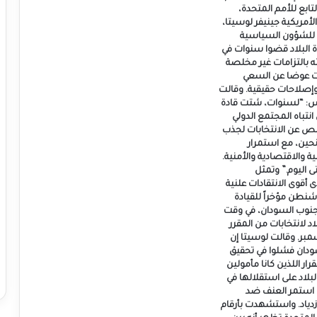
ابع للأمم المتحدة،
لأمريكية جينيفر لوسيتا،
ة للشؤون السياسية
ة البلاد قضوا سنوات في
 بالتزامات غير مخلصة
ات عوضا عن السعي
إصلاحات حقيقية. وقالت
س: “لسنوات، شتت قادة
نتباه المجتمع الدولي
ص عن الانتخابات لجذب
حين، مع استمرار
ية والاقتصادية والأمنية.
 اليوم.” وتمثل
 أقوى الانتقادات علنية
شنطن مؤخراً للقيادة
نوب السودان، في وقت
د لانتخابات من المقرر
مبر. وقالت لوسيتا إن
ودان فشلوا في تحقيق
ار اللذين كانا مأمولين
لاد على استقلالها في
، بينما استمر العنف ضد
ازدياد. واستشهدت بأرقام