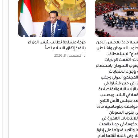
سية حادة بمجلس الامن
حركة مسلحة تطالب رئيس الوزراء
جنوب السودان واشنطن
بتنفيذ إتفاق السلام نصاً
الخداع” لاستعطاف
أغسطس 8, 2026
ات- اتهمت الولايات
 جنوب السودان باستخدام
بإجراء الانتخابات
المجتمع الدولي وجذب
، في حين فشلوا في
 الإنسانية والاقتصادية
اقمة في البلاد. وبحسب
هد مجلس الأمن التابع
مواجهة دبلوماسية حادة
ي جنوب السودان
لانتخابات المقررة في
لحكومة في جوبا دافعت
وتأكيد قدرتها على إدارة
ة. وفي كلمة ألقتها أمام