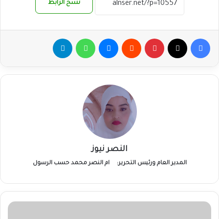
نسخ الرابط
فيسبوك
‫X
بينتيريست
ماسنجر
واتساب
تيلقرام
النصر نيوز
المدير العام ورئيس التحرير:
ام النصر محمد حسب الرسول
والي
الجزيرة